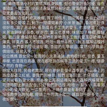
來, 雖然帶來小村的繁榮與經濟效應, 但也帶來許多困擾, 每件
事總是一體二面, 沒辦法永遠都只有好處, 背面的負面效應, 也
是需要去消化的....
逛完貓村在貓村吃完晚餐, 買了明信片, 回到菁桐, 大街上已經
沒有多少遊客了, 剩下一間還開著的 小米蔥油餅, 看起來好像
很好吃, 買了蔥油餅, 看到還有手工洗的愛玉, 也順便買了, 小
米蔥油餅味道很香, 很好吃, 愛玉也很棒, 味道加了檸檬 很好
喝, 聽口音 像是陸配, 她說她辛苦地用手工做的愛玉卻被客人
嫌貴, 好東西 客人不欣賞, 哈哈~ 我想年輕人, 無法理解這種好
東西, 他們要的往往是好喝, 香甜的化學飲品, 當然化學飲品,
價錢低, 容易入手..
這位媽媽 跟女兒一起賣的小米蔥油餅, 真的很好吃, 很香, 愛玉
檸檬, 也是我在高雄, 現在都吃到的純手工洗的愛玉一樣, 健康
天然的 食物~~
辦理入住時, 民宿老闆說, 現在剛好是螢火蟲季節, 所以晚上的
路燈都罩上紅紙, 要我們別嚇到, 我們沿路回去, 也仔細看, 希
望可以看到螢火蟲, 原本晚上菁桐這邊有螢火蟲解說導覽團,
可惜時間上無法配合, 只好我們自己找, 哈哈~~ 有ㄟ~~ 有看到
小小的螢火燈光, 一二隻而已, 不過也算是有看到了....
慢慢散步回到民宿, 經過上午的流汗爬山, 感冒似乎好多了, 一
夜好眠~~