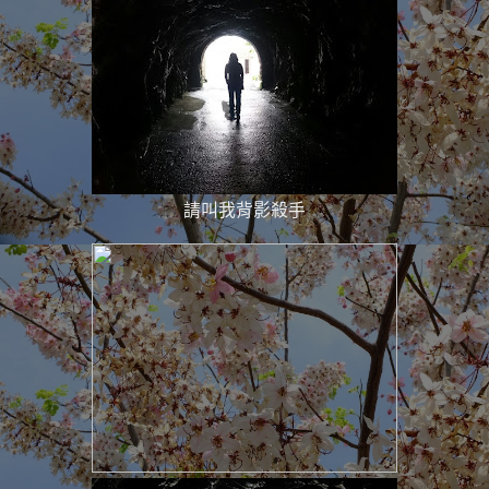
請叫我背影殺手