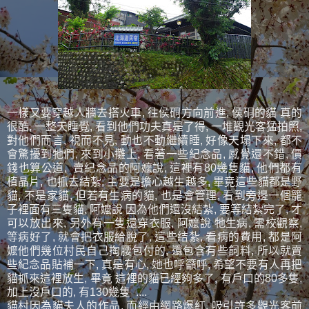
一樣又要穿越人牆去搭火車, 往侯硐方向前進, 侯硐的貓 真的
很酷, 一整天睡覺, 看到他們功夫真是了得, 一堆觀光客猛拍照,
對他們而言, 視而不見, 動也不動繼續睡, 好像天塌下來, 都不
會驚擾到牠們, 來到小攤上, 看著一些紀念品, 感覺還不錯, 價
錢也算公道, 賣紀念品的阿嬤說, 這裡有80幾隻貓, 他們都有
植晶片, 也抓去結紮, 主要是擔心越生越多, 畢竟這些貓都是野
貓, 不是家貓, 但若有生病的貓, 也是會管理, 看到旁邊一個籠
子裡面有三隻貓, 阿嬤說 因為他們還沒結紮, 要等結紮完了, 才
可以放出來, 另外有一隻還穿衣服, 阿嬤說 牠生病, 需校觀察,
等病好了, 就會把衣服給脫了, 這些結紮, 看病的費用, 都是阿
嬤他們幾位村民自己掏腰包付的, 還包含有些飼料, 所以就賣
些紀念品貼補一下, 真是有心, 她也呼籲呼, 希望不要有人再把
貓抓來這裡放生, 畢竟 這裡的貓已經夠多了, 有戶口的80多隻,
加上沒戶口的, 有130幾隻 ....
貓村因為貓夫人的作品, 而經由網路爆紅, 吸引許多觀光客前