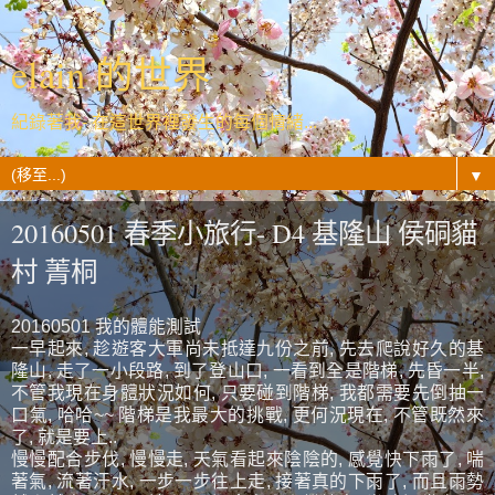
elain 的世界
紀錄著我- 在這世界裡發生的每個情緒...
▼
20160501 春季小旅行- D4 基隆山 侯硐貓
村 菁桐
20160501 我的體能測試
一早起來, 趁遊客大軍尚未抵達九份之前, 先去爬說好久的基
隆山, 走了一小段路, 到了登山口, 一看到全是階梯, 先昏一半,
不管我現在身體狀況如何, 只要碰到階梯, 我都需要先倒抽一
口氣, 哈哈~~ 階梯是我最大的挑戰, 更何況現在, 不管既然來
了, 就是要上..
慢慢配合步伐, 慢慢走, 天氣看起來陰陰的, 感覺快下雨了, 喘
著氣, 流著汗水, 一步一步往上走, 接著真的下雨了, 而且雨勢