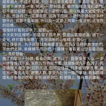
越來越大, 不得不撐傘, 只好拿出傘來繼續走, 半路好幾次, 需
要停下來休息一會, 呵呵~~ 想到過去, 雖然階梯是我的罩門,
但不致於這樣 , 這些都算是小蛋糕行程, 現在喘著大氣慢慢往
上走, 告訴自己一定要走到, 因為下雨阿.... 雖然中間有許多休
憩平台, 但都不能躲雨, 所以我一定要上到第一座涼亭, 這是我
的目標..
慢慢終於看到涼亭了, 超開心~
今天就到這裡吧~ 雨還是下個不停, 整座山雲霧遮蔽, 過了一
會兒, 終於霧有點散了, 見到清晰的山稜線, 好開心~
拍了幾張照 , 丸子與球球姊繼續攻頂, 而我在這裡休息等他們,
等他們之餘, 來練練平甩功吧, 一邊練一邊看著山巒雲霧的變
化, 真是舒服~
做了約莫三十分鐘, 看看時間, 該下山了, 我慢慢先下山, 一步
一步慢慢往下走, 來到九份熱鬧市集, 球球姊與丸子也到了, 再
度鑽進人潮之中, 回到民宿, 跟阿公退房, 行李繼續繫放著, 要
往另一邊去走走, 避開人群, 享受九份另一邊的寧靜, 看到這邊
還有許多新的民宿, 走在隧道洞口, 輕便路上, 很有趣的畫面....