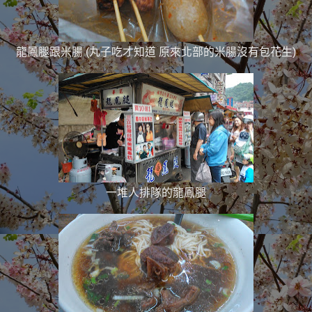
龍鳳腿跟米腸 (丸子吃才知道 原來北部的米腸沒有包花生)
一堆人排隊的龍鳳腿