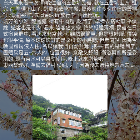
白天再來看一次, 昨晚住宿的五番坑民宿, 就在五番坑上方, 逛
完了, 準備下山了, 到瑞芳去吃午餐, 然後前往今晚住宿的菁桐
"北海道民宿", 先 check in 放行李, 再出門玩..
瑞芳的小吃, 龍鳳腿, 還有牛肉麵 ,吃飽了, 準備去搭火車 平溪
線, 遊客也是不少, 看來 陸客佔大宗, 終於抵達菁桐, 民宿在日
式宿舍群中, 看起來非常乾淨, 雖然很簡單, 但是很舒服, 價錢
也很平價, 原本球球姊訂的是 2+1 的小房間, 但老闆說, 因為今
晚團體房沒人住, 所以讓我們自動升等, 挖~~ 真的是賺到了,
團體房是五~六人的, 位置很好, 寬敞又舒服, 衛浴與廁所是公
用的, 還有茶水可以自動使用, 晚上就來泡茶吧~
東西整理好, 準備去貓村 侯硐, 丸子因為沒去過特地帶她去 ....