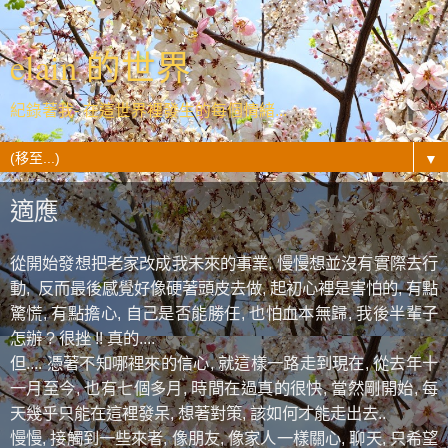
elain 的世界
紀錄著我- 在這世界裡發生的每個情緒...
▼
適應
從開始發想把老家改成我未來的事業
,
慢慢想並沒有實際去行
動
,
反而最後感覺好像硬著頭皮去做
,
起初心裡是害怕的
,
有點
驚慌
,
有點擔心
,
自己是否能勝任
,
也怕血本無歸
,
我後半輩子
怎辦
?
很挫
!!
真的
....
但
....
憑著不知哪裡來的信心
,
就這樣一路走到現在
,
從去年十
一月至今
,
也有七個多月
,
時間在過真的很快
,
當然剛開始
,
每
天幾乎只能在這裡發呆
,
想著對策
,
該如何才能走出去
..
慢慢
,
接觸到一些來者
,
像朋友
,
像家人一樣關心
,
聊天
,
只希望