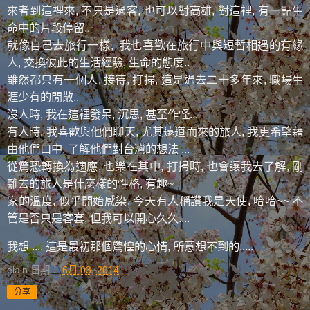
來者到這裡來
,
不只是過客
,
也可以對高雄
,
對這裡
,
有一點生
命中的片段停留
..
就像自己去旅行一樣
,
我也喜歡在旅行中與短暫相遇的有緣
人
,
交換彼此的生活經驗
,
生命的態度
..
雖然都只有一個人
,
接待
,
打掃
,
這是過去二十多年來
,
職場生
涯少有的閒散
..
沒人時
,
我在這裡發呆
,
沉思
,
甚至作怪
...
有人時
,
我喜歡與他們聊天
,
尤其遠道而來的旅人
,
我更希望藉
由他們口中
,
了解他們對台灣的想法
...
從驚恐轉換為適應
,
也樂在其中
,
打掃時
,
也會讓我去了解
,
剛
離去的旅人是什麼樣的性格
,
有趣
~
家的溫度
,
似乎開始感染
,
今天有人稱讚我是天使
,
哈哈
~~
不
管是否只是客套
,
但我可以開心久久
....
我想
....
這是最初那個驚惶的心情
,
所意想不到的
.....
elain
日期：
6月 03, 2014
分享