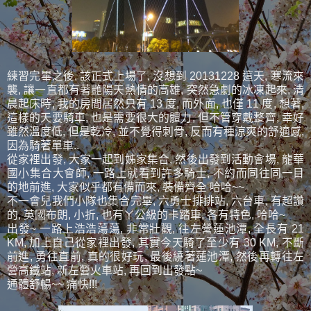
練習完畢之後, 該正式上場了, 沒想到 20131228 這天, 寒流來
襲, 讓一直都有著艷陽天熱情的高雄, 突然急劇的冰凍起來, 清
晨起床時, 我的房間居然只有 13 度, 而外面, 也僅 11 度, 想著,
這樣的天要騎車, 也是需要很大的體力, 但不管穿戴整齊, 幸好
雖然溫度低, 但是乾冷, 並不覺得刺骨, 反而有種涼爽的舒適感,
因為騎著單車..
從家裡出發, 大家一起到姊家集合, 然後出發到活動會場, 龍華
國小集合大會師, 一路上就看到許多騎士, 不約而同往同一目
的地前進, 大家似乎都有備而來, 裝備齊全 哈哈~~
不一會兒我們小隊也集合完畢, 六勇士排排站, 六台車, 有超讚
的, 英國布朗, 小折, 也有ㄚ公級的卡踏車, 各有特色, 哈哈~
出發~ 一路上浩浩蕩蕩, 非常壯觀, 往左營蓮池潭, 全長有 21
KM, 加上自己從家裡出發, 其實今天騎了至少有 30 KM, 不斷
前進, 勇往直前, 真的很好玩, 最後繞著蓮池潭, 然後再轉往左
營高鐵站, 新左營火車站, 再回到出發點~
通體舒暢~~ 痛快!!!