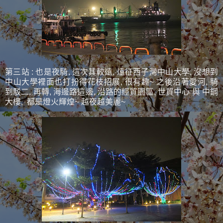
第三站 : 也是夜騎, 這次其較遠, 遠征西子灣中山大學, 沒想到
中山大學裡面也打扮得花枝招展, 很有趣~ 之後沿著愛河, 騎
到駁二, 再轉, 海邊路這邊, 沿路的經貿園區, 世貿中心 與 中鋼
大樓, 都是燈火輝煌~ 越夜越美麗~