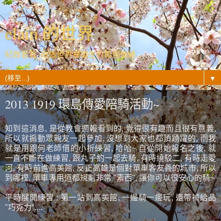
elain 的世界
紀錄著我- 在這世界裡發生的每個情緒...
▼
2013 1919 環島傳愛陪騎活動~
知到這消息, 是從教會週報看到的, 覺得很有趣而且很有意義,
所以就搧動眾親友一起參加, 沒想到大家也都頂踴躍的, 而我
就是用跟何老師借的小折練習, 哈哈~ 自從開始報名之後, 就
一直不斷在做練習, 跟丸子約一起去騎, 有時繞駁二, 有時走愛
河, 有時前進高美館, 反正高雄是個對單車客友善的城市, 所以
到哪裡, 單車專用道都規劃非常 "素西", 讓你可以很安心的騎~
平時展開練習 : 第一站到高美館, 一邊騎一邊玩, 還帶補給品
"巧克力"....