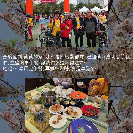
最後回到 黃黃的家, 姊與老四後勤部隊, 已經備好慶功宴等我
們, 豐盛的早午餐, 讓我們迅速恢復體力~
哈哈~~ 享用完午餐, 再煮杯咖啡, 真是享受ㄚ~