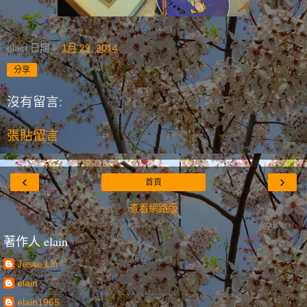
elain
日期：
1月 29, 2014
分享
沒有留言:
張貼留言
‹
›
首頁
查看網路版
著作人 elain
Jesse Lin
elain
elain1965