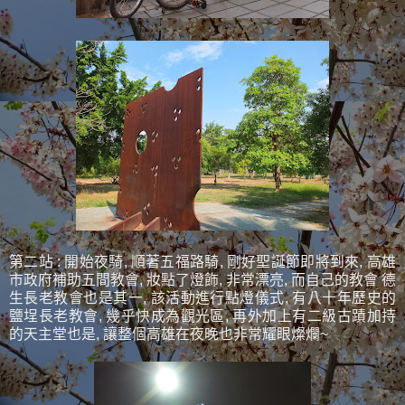
第二站 : 開始夜騎, 順著五福路騎, 剛好聖誕節即將到來, 高雄
市政府補助五間教會, 妝點了燈飾, 非常漂亮, 而自己的教會 德
生長老教會也是其一, 該活動進行點燈儀式, 有八十年歷史的
鹽埕長老教會, 幾乎快成為觀光區, 再外加上有二級古蹟加持
的天主堂也是, 讓整個高雄在夜晚也非常耀眼燦爛~