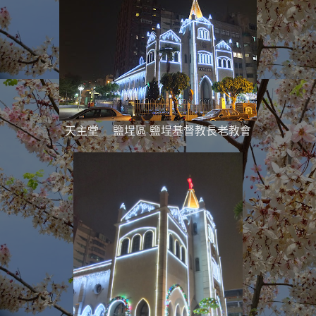
天主堂 鹽埕區 鹽埕基督教長老教會