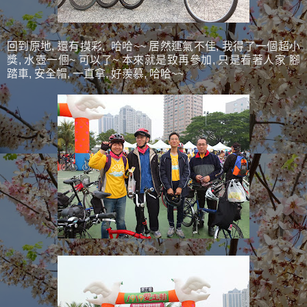
回到原地, 還有摸彩, 哈哈~~ 居然運氣不佳, 我得了一個超小
獎, 水壺一個~ 可以了~ 本來就是致再參加, 只是看著人家 腳
踏車, 安全帽, 一直拿, 好羨慕, 哈哈~~