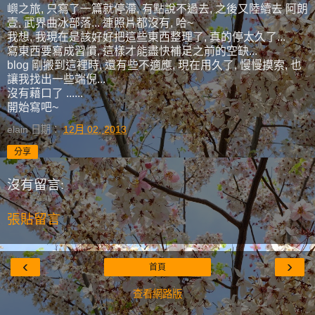
嶼之旅, 只寫了一篇就停滯, 有點說不過去, 之後又陸續去 阿朗
壹, 武界曲冰部落... 連照片都沒有, 哈~
我想, 我現在是該好好把這些東西整理了, 真的停太久了...
寫東西要寫成習慣, 這樣才能盡快補足之前的空缺...
blog 剛搬到這裡時, 還有些不適應, 現在用久了, 慢慢摸索, 也
讓我找出一些端倪...
沒有藉口了 ......
開始寫吧~
elain
日期：
12月 02, 2013
分享
沒有留言:
張貼留言
‹
›
首頁
查看網路版