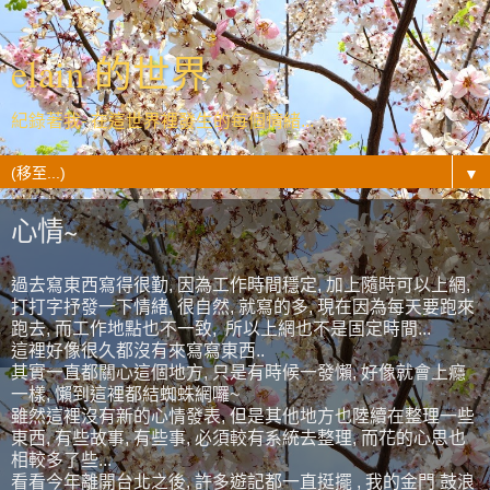
elain 的世界
紀錄著我- 在這世界裡發生的每個情緒...
▼
心情~
過去寫東西寫得很勤, 因為工作時間穩定, 加上隨時可以上網,
打打字抒發一下情緒, 很自然, 就寫的多, 現在因為每天要跑來
跑去, 而工作地點也不一致, 所以上網也不是固定時間...
這裡好像很久都沒有來寫寫東西..
其實一直都關心這個地方, 只是有時候一發懶, 好像就會上癮
一樣, 懶到這裡都結蜘蛛網囉~
雖然這裡沒有新的心情發表, 但是其他地方也陸續在整理一些
東西, 有些故事, 有些事, 必須較有系統去整理, 而花的心思也
相較多了些...
看看今年離開台北之後, 許多遊記都一直挺擺 , 我的金門 鼓浪