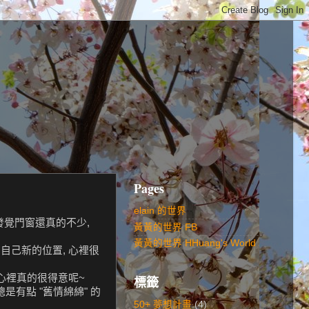
Pages
elain 的世界
 發覺門窗還真的不少,
黃黃的世界 FB
黃黃的世界 HHuang's World
自己新的位置, 心裡很
 心裡真的很得意呢~
標籤
總是有點 "舊情綿綿" 的
50+ 夢想計畫
(4)