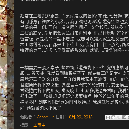
經常在工地跑來跑去, 而這就是我的裝備: 布鞋, 七分褲, 
有間隱身在裡面的小房間, 為了讓他更靈活, 還有空氣也要流通, 
半樓的另一側, 面向一樓客廳的欄杆, 安全起見, 所以多加了一
二樓的牆壁, 還是把舊窗拿出來再利用, 框出什麼呢 ??? 可貼
留言板, 這是我的一點小想法, 我想可以讓大家互相交流的地方
木工師傅說, 現在都是由下往上收, 沒有由上往下放的, 所以這
這裡的東西, 許多也是骨董級數來的, 感覺.....頂搭的呀~~~
一樓需要一張大桌子, 想想窗戶還是剩下不少, 覺得應該可以拼出一
起..... 數天後, 我就看到這張桌子了, 傑克這真的是太神奇
感覺這篇 PO 文好像一直在讚美我家木工師傅, 真的, 師ㄟ
當鐵捲門拆下來之後, 這裡當場門禁等於沒有了, 安全馬上出現
當鐵捲門拆下的那天, 當天晚上, 七點多我過去看時, 我看到
都出動了, 一整排規規矩矩守護著這裡, 連爸爸當年用的黑板
這麼多門 到底哪個是真的門可以進出, 我想就算是宵小, 也要
好, 他就會消失不見了....
張貼者：
Jesse Lin
日期：
8月 20, 2013
標籤：
工事中