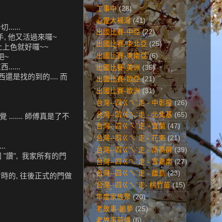
工事中
(28)
心靈大補湯
(41)
....
出國比賽-中亞
(22)
巧手, 他又活過來囉~
出國比賽-東北亞
(25)
就上上色就好囉~~
出國比賽-東南亞
(6)
吧~
....
出國比賽-美洲
(35)
還是找的到的.... 而
出國比賽-歐亞
(21)
出國比賽-歐洲
(31)
台灣--四ㄍㄟˋ走 - 中彰投
(26)
台灣--四ㄍㄟˋ走 - 北北基
(65)
..... 師傅真是了不
台灣--四ㄍㄟˋ走 - 宜蘭
(47)
台灣--四ㄍㄟˋ走 - 花東
(21)
.
台灣--四ㄍㄟˋ走 - 高高屏
(39)
"讚", 我家所有的門
台灣--四ㄍㄟˋ走 - 雲嘉南
(27)
台灣--四ㄍㄟˋ走 - 離島
(23)
暫時的, 往後正式的門做
台灣--四ㄍㄟˋ走- 桃竹苗
(15)
年度家族聚
(20)
老故事-追夢
(25)
老故事前傳
(6)