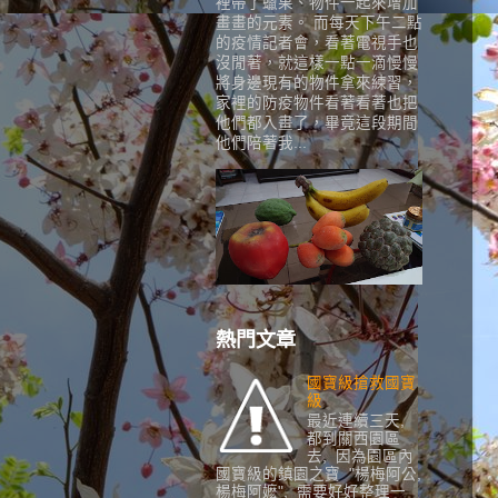
裡帶了蠟果、物件一起來增加
畫畫的元素。 而每天下午二點
的疫情記者會，看著電視手也
沒閒著，就這樣一點一滴慢慢
將身邊現有的物件拿來練習，
家裡的防疫物件看著看著也把
他們都入畫了，畢竟這段期間
他們陪著我...
熱門文章
國寶級搶救國寶
級
最近連續三天,
都到關西園區
去, 因為園區內
國寶級的鎮園之寶 "楊梅阿公,
楊梅阿嬷", 需要好好整理一