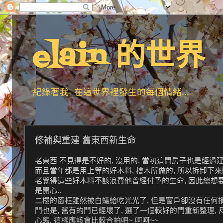
elain 的世界
紀錄著我- 在這世界裡發生的每個情緒...
修補與重建 舊東西新生命
老東西 不見得是不好的, 沒用的, 當初這間房子也是經過建
而且當年都是用上等的好木料, 檜木所做的, 所以拆卸下來時,
老覺得這些好木料不該浪費他曾經付予的生命, 因此總想要給
是開心..
二樓的窗框雖然被白蟻給吃光光了, 但是窗戶卻沒有任何損傷
門也是, 舊有的門已經壞了, 選了一個較好的門重新整理, 尺寸
心態, 這樣應該會比較合拍吧~ 呵呵~~