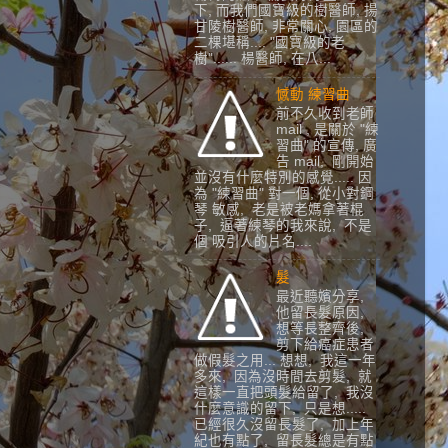
下, 而我們國寶級的樹醫師, 揚
甘陵樹醫師, 非常關心, 園區的
二棵堪稱.... "國寶級的老
樹"...... 楊醫師, 在八...
憾動 練習曲
前不久收到老師
mail , 是關於 "練
習曲" 的宣傳, 廣
告 mail, 剛開始
並沒有什麼特別的感覺..... 因
為 "練習曲" 對一個, 從小對鋼
琴 敏感, 老是被老媽拿著棍
子, 逼著練琴的我來說, 不是
個 吸引人的片名....
髮
最近聽嬪分享,
他留長髮原因,
想等長整齊後,
剪下給癌症患者
做假髮之用... 想想, 我這一年
多來, 因為沒時間去剪髮, 就
這樣一直把頭髮給留了, 我沒
什麼意識的留下, 只是想.....
已經很久沒留長髮了, 加上年
紀也有點了, 留長髮總是有點