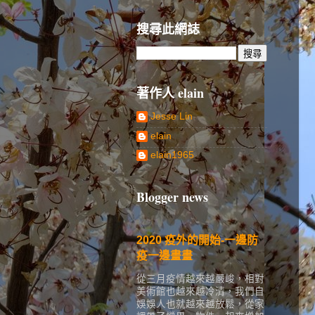
搜尋此網誌
著作人 elain
Jesse Lin
elain
elain1965
Blogger news
2020 疫外的開始-一邊防
疫一邊畫畫
從三月疫情越來越嚴峻，相對
美術館也越來越冷清，我們自
娛娛人也就越來越放鬆，從家