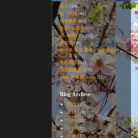
我父
(34)
我ㄟ頭路
(88)
枝枝節節
(68)
哇苦--功課啦
(55)
就--環島ㄇㄟ
(23)
就寫吧
(96)
無米樂-後壁 菁寮 - 爸故鄉的
二三事
(5)
新的挑戰
(37)
靡靡居酒屋
(103)
mes "ㄞ淑麗" amis
(11)
Blog Archive
►
2020
(11)
►
2019
(26)
►
2018
(11)
►
2017
(20)
►
2016
(47)