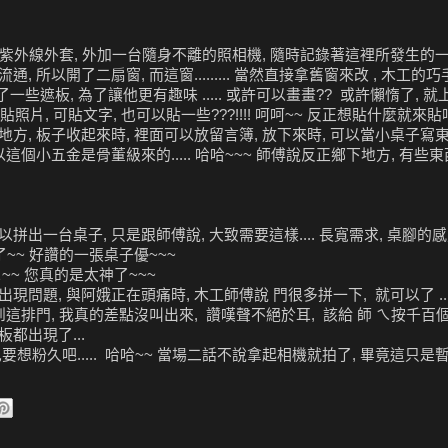
抗紫外線外套, 外加一台隨身不離的照相機, 隨時記錄著這裡所發生的一切..
所以開了二扇窗, 而這窗......... 當然直接拿舊窗來改 , 木工的
些遮板, 為了讓他更有趣味 ..... 或許可以畫畫?? 或許懶惰了, 
照片, 可貼文字, 也可以貼一些???!!!! 呵呵~~ 反正想貼什麼就來貼
, 板子收起來時, 裡面可以放留言簿, 放下來時, 可以當小桌子寫東西..
個小五金是骨董級來的..... 哈哈~~~ 師傅說反正鄉下地方, 有些東西
台桌子, 只是跟師傅說, 大致需要這樣.... 長寬需求, 桌腳的感覺 ..
了~~ 好讚的一張桌子優~~~
~~ 您真的是太神了~~~
問題, 與阿娥正在頭痛時, 木工師傅說 門很多拼一下, 就可以了 ....
這排門, 我真的差點沒叫出來, 讚嘆聲不絕於耳, 該給 師 ㄟ按千百個 
都出現了...
想粉久吧..... 哈哈~~ 當場二話不說拿起相機就拍了, 畢竟這只是