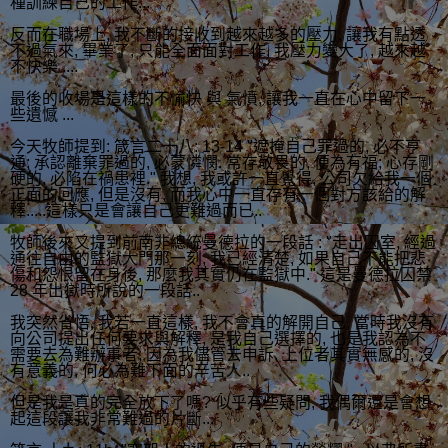
種訓練自己的工作...
反而在職場上, 我不斷的接收到越來越多的壓力, 讓我有點透
不過氣來, 畢業了, 只能全面面對工作, 我壓力變大了, 越來越
不快樂 ....
最後的收場是這樣的不愉快 與 氣憤, 讓我一直在心中留下一
些遺憾 ...
今天牧師提到: 箴言二十八: 13-14 "遮掩自己罪過的, 必不亨
通; 承認離棄罪過的, 必蒙憐憫. 常存敬畏的, 便為有福; 心存剛
硬的, 必陷在禍患裡." 我想, 我或許一直覺得, 公司欠給我一個
正面的回應, 但是沒有, 而我心中一直存有一個對方該給的解
釋.....這樣只是會讓自己更難過而已..
牧師後來又提到前南非總統曼德拉的一段話 : "走出囚室, 經過
通往自由的監獄大門那一刻, 我已經清楚, 如果自己不能把悲
傷和怨恨留在身後, 那麼我其實仍在監獄中." 這是曼德拉囚禁
28 年出獄時所說的一段話..
我突然省悟, 我若一直這樣, 我不會真的解開自己, 當時我沒有
向公司提出任何要求與解釋, 是我自己選擇的, 也是我認為不
需要去為難辦事者, 因為我儘管去申訴, 上位者其實無感的, 沒
有意義的, 何必為難下面的辛苦人..
但是我是真的完全放下了嗎? 似乎有些疑問, 我偶爾還是會想
起這段讓我非常難過的片斷...