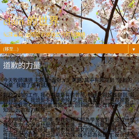
elain 的世界
紀錄著我- 在這世界裡發生的每個情緒...
▼
道歉的力量
今天牧師講道 主題是: 面對 VS. 逃避, 其中有段提到 "道歉的
力量" 我聽了很有感觸....
對於之前的工作, 我心中還是有些芥蒂, 前幾天與姊姊聊到, 我
回到家之後, 我頭髮不再拼命掉, 之前因為壓力, 一直在掉髮,
甚至讓我擔心到我可能會變禿頭, 回到家之後, 改善許多, 我也
知道, 因為壓力解除 ...
之前學業與工作二頭燒, 但我始終不認為學業會對我造成什麼
樣的壓力, 反而是紓壓的一個管道, 去上學, 我很快樂, 可以忘
記工作上的一些煩憂, 雖然也有寫論文的壓力, 但是終究是一
件自己定的目標, 自己認可的功課 ,我不認為有壓力, 反而是一