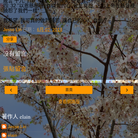
箴言 十九: 11b "寬恕人的過失, 便是自己的榮耀.", 以弗所書
四: 32 "以恩慈相待, 存憐憫的心, 彼此寬恕, 正如上帝在基督裡
饒恕了我們一樣"
我希望, 我可真的做到饒恕, 讓自己的心.... 自由了~
Jesse Lin
日期：
6月 02, 2013
分享
沒有留言:
張貼留言
‹
›
首頁
查看網路版
著作人 elain
Jesse Lin
elain