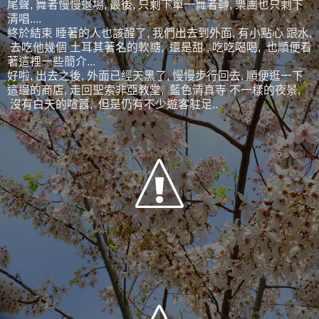
尾聲, 舞者慢慢退場, 最後, 只剩下單一舞者轉, 樂團也只剩下
清唱....
終於結束 睡著的人也該醒了, 我們出去到外面, 有小點心 跟水,
去吃他幾個 土耳其著名的軟糖, 還是甜 , 吃吃喝喝, 也順便看
著這裡一些簡介...
好啦, 出去之後, 外面已經天黑了, 慢慢步行回去, 順便逛一下
這邊的商店, 走回聖索非亞教堂, 藍色清真寺 不一樣的夜景,
沒有白天的喧囂, 但是仍有不少遊客駐足..