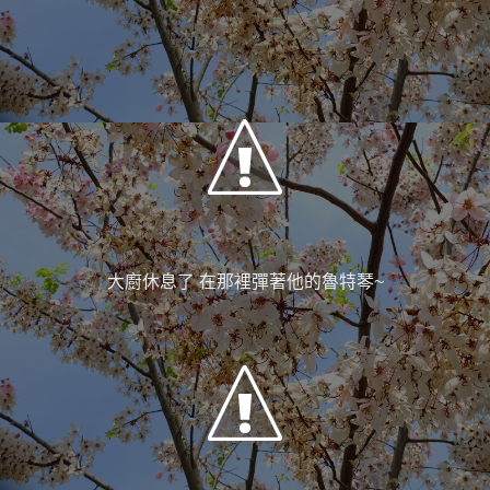
大廚休息了 在那裡彈著他的魯特琴~