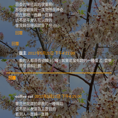
茴香的味道真的很重耶!
那個旋轉舞我一直覺得很神奇
就在那裡一直轉一直轉
這不是平常人可以做的
像我轉個幾圈就昏了吧 @-)
回覆
回覆
版主
2012年5月21日 下午4:21:00
看的人都昏昏欲睡 I-) 囉~ 其實是蠻有趣的一種儀式, 音樂
非常祥和莊嚴....
回覆
coffee cat
2012年5月21日 下午4:25:00
畢竟他是屬於宗教的一種舞蹈
並不是以表演為主要目的
看到人一直轉一直轉