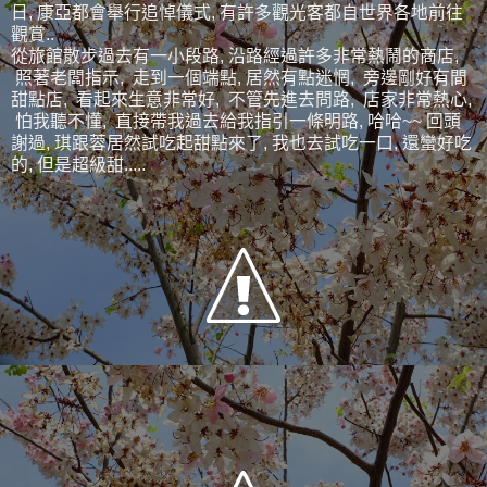
日, 康亞都會舉行追悼儀式, 有許多觀光客都自世界各地前往
觀賞..
從旅館散步過去有一小段路, 沿路經過許多非常熱鬧的商店,
照著老闆指示, 走到一個端點, 居然有點迷惘, 旁邊剛好有間
甜點店, 看起來生意非常好, 不管先進去問路, 店家非常熱心,
怕我聽不懂, 直接帶我過去給我指引一條明路, 哈哈~~ 回頭
謝過, 琪跟蓉居然試吃起甜點來了, 我也去試吃一口, 還蠻好吃
的, 但是超級甜.....