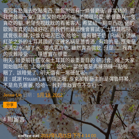
看完有點餓去吃點東西, 旅館附近有一條餐廳街, 非常熱鬧, 而
我們發現一家, 便宜又好吃的小店, 老闆很可愛, 他餐廳有一隻
貪吃的貓, 老是虎視眈眈的看著客人, 希望給一點東西吃, 他的
歐姆蛋真的超級好吃, 而我們也藉此機會嘗試了 土耳其咖啡,
感覺很新鮮, 好像在喝泥巴水 哈哈~ 還有獅子奶 ( Raki ), 號稱
紅茶之外的土耳其國飲, 正確名稱是茴香酒, 有趣的是, 原來是
清清如水, 加了水, 變成乳白色, 雖然貴為國飲, 但是...... 我真
的很難接受 ...... 味道實在很重...
明天, 就要前往這次來土耳其的最重要目的 研討會, 晚上大家
開始臨時抱 "上帝的腳", 哈哈~~ 當然還是再練熟練一點啦......
睏了, 該睡覺了, 明天還有一場硬仗呢~
註 : 感謝 Hsuan Lai 的指正喔, 原來那餐廳主廚是彈魯特琴,
不是烏克麗麗, 哈哈~~ 我對樂器實在不在行~~
Jesse Lin
日期：
5月 19, 2012
分享
4 則留言:
coffee cat
2012年5月21日 下午4:14:00