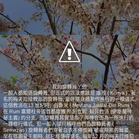
我的旋轉舞ㄚ伯
一般人都知道旋轉舞, 但正式的說法應該是 康雅 ( Konya ) , 著
名的梅夫拉維教派的旋轉舞, 是伴隨身體動作進行的一種儀式,
這個教派在13 世紀時, 由魯米 ( Meviana Jalalal-Din Rumi )
在 Rum 塞爾柱帝國首都康雅 所創立的, 蘇非教派 (伊斯蘭神
祕主義) 的分支, 而旋轉舞其實是為了與神合而為一所進行的
一種修行儀式, 但一般人卻只稱呼他們為旋轉舞者 (
Semazan ) 旋轉舞者們穿著白衣不停旋轉 裙襬飛揚的舞姿,
早在鄂圖曼王朝時, 就已經傳得盛名, 每年12 月的梅夫拉維忌