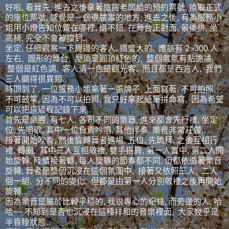
好啦, 看舞先, 進去之後拿著旅館老闆給的預約票號, 換取正式
的座位票號, 感覺是一個很嚴肅的地方, 進去之後, 有為服務小
姐用小燈告知位置在哪裡, 還不錯, 在舞台正對面, 最後排, 坐
高椅, 完全不會被擋到..
坐定, 仔細觀察一下周邊的客人, 還蠻大的, 應該有 2~300 人
左右, 圓形的舞台, 屋頂是圓頂紅色的, 整個氣氛有點詭譎,
整個是紅色調, 客人清一色是觀光客, 而且都是西方人, 我們
三人顯得很異類..
時間到了, 一位服務小姐拿著一張牌子, 上面寫著, 不可拍照,
不可鼓掌, 因為不可以拍照, 我只好拿起紙筆拼命寫, 因為希望
可以把這過程記錄下來..
首先是樂團, 有七人, 各司不同的樂器, 進來都會先行禮, 坐定
位, 先唱歌, 其中一位負責吟唱, 其他伴奏, 樂音非常莊嚴..
接著開始吹奏, 然後旋轉舞者進場, 五位, 先跪拜, 之後互相行
禮, 轉圈, 其中三人互相敬禮, 雙手搭肩, 第一人置中, 第二人開
始旋轉, 陸續接著轉, 每人旋轉的節奏都不同, 但都依循著樂音
旋轉, 舞者是整個沉浸在這個氛圍中, 接著又依照三人, 二人
個一組, 分不同的變化, 但都是由第一人分別敬禮之後再開始
旋轉...
因為樂音是屬於比較平穩的, 我很專心的紀錄, 而旁邊的人, 哈
哈~~ 不知到是否也沉浸在這種祥和的音樂裡面, 大家幾乎是
半昏睡狀態..