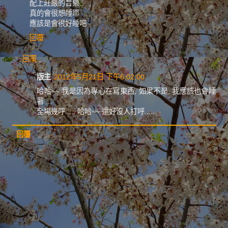
配上莊嚴的音樂
真的會很想睡耶
應該是會很好睡吧
回覆
回覆
版主
2012年5月21日 下午6:02:00
哈哈~~ 我是因為專心在寫東西, 如果不是, 我應該也會睡
著 ...
全場幾呼..... 哈哈~~ 還好沒人打呼.....
回覆