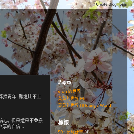
Pages
elain 的世界
莽撞青年, 難道比不上
黃黃的世界 FB
黃黃的世界 HHuang's World
信心, 但是還是不免擔
標籤
厚的自信...
50+ 夢想計畫
(4)