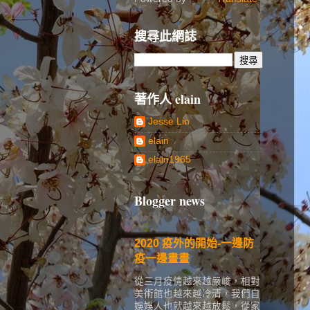
搜尋此網誌
著作人 elain
Jesse Lin
elain
elain1965
Blogger news
2020 疫外的開始-一邊防
疫一邊畫畫
從三月疫情越來越嚴峻，相對
美術館也越來越冷清，我們自
娛娛人也就越來越放鬆，從家