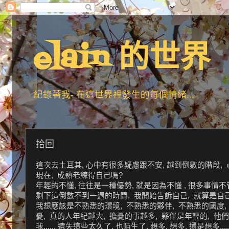
elain 的世界
紀錄著我- 在這世界裡發生的每個情緒...
拾回
這次去土耳其, 心中有很多疑慮跟不安, 越到倒數的階段, 
現在, 成熟老練得自己嗎?
年輕的不懂, 往往是一種優勢, 就是因為不懂 , 很多事情不管
剩下這倒數不到一週的時間, 我開始告訴自己, 就算是自己一
我想應該是不熟悉的環境, 不熟悉的夥伴, 不熟悉的國度,
憂, 真的人年紀越大, 擔憂的事越多, 夥伴是年輕的, 他
我...... 遺失這些太久了, 也陌生了, 想多, 想多, 還是想多.....