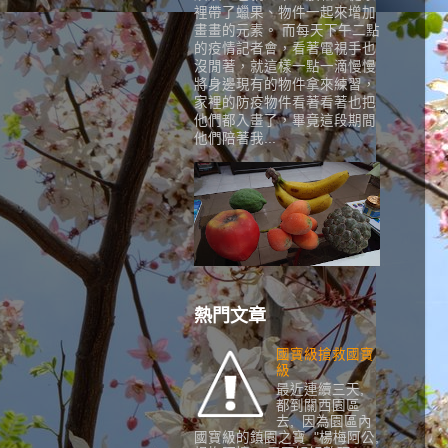
裡帶了蠟果、物件一起來增加
畫畫的元素。 而每天下午二點
的疫情記者會，看著電視手也
沒閒著，就這樣一點一滴慢慢
將身邊現有的物件拿來練習，
家裡的防疫物件看著看著也把
他們都入畫了，畢竟這段期間
他們陪著我...
熱門文章
國寶級搶救國寶
級
最近連續三天,
都到關西園區
去, 因為園區內
國寶級的鎮園之寶 "楊梅阿公,