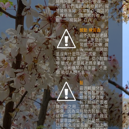
楊梅阿嬷", 需要好好整理一
下, 而我們國寶級的樹醫師, 揚
甘陵樹醫師, 非常關心, 園區的
二棵堪稱.... "國寶級的老
樹"...... 楊醫師, 在八...
憾動 練習曲
前不久收到老師
mail , 是關於 "練
習曲" 的宣傳, 廣
告 mail, 剛開始
並沒有什麼特別的感覺..... 因
為 "練習曲" 對一個, 從小對鋼
琴 敏感, 老是被老媽拿著棍
子, 逼著練琴的我來說, 不是
個 吸引人的片名....
髮
最近聽嬪分享,
他留長髮原因,
想等長整齊後,
剪下給癌症患者
做假髮之用... 想想, 我這一年
多來, 因為沒時間去剪髮, 就
這樣一直把頭髮給留了, 我沒
什麼意識的留下, 只是想.....
已經很久沒留長髮了, 加上年