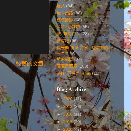
我父
(34)
我ㄟ頭路
(88)
枝枝節節
(68)
哇苦--功課啦
(55)
就--環島ㄇㄟ
(23)
就寫吧
(96)
無米樂-後壁 菁寮 - 爸故鄉的
二三事
(5)
新的挑戰
(37)
較舊的文章
靡靡居酒屋
(103)
mes "ㄞ淑麗" amis
(11)
Blog Archive
►
2020
(11)
►
2019
(26)
►
2018
(11)
►
2017
(20)
►
2016
(47)