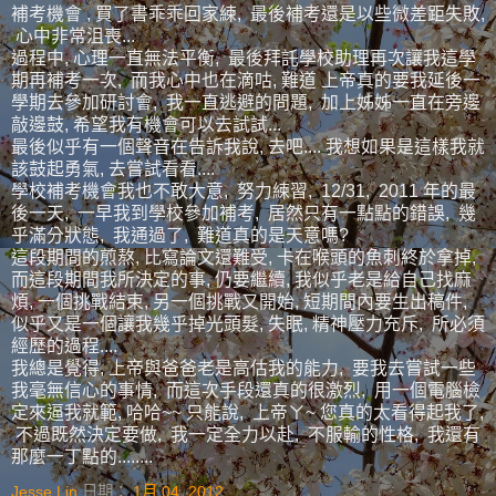
補考機會 , 買了書乖乖回家練, 最後補考還是以些微差距失敗,
心中非常沮喪...
過程中, 心理一直無法平衡, 最後拜託學校助理再次讓我這學
期再補考一次, 而我心中也在滴咕, 難道 上帝真的要我延後一
學期去參加研討會, 我一直逃避的問題, 加上姊姊一直在旁邊
敲邊鼓, 希望我有機會可以去試試...
最後似乎有一個聲音在告訴我說, 去吧.... 我想如果是這樣我就
該鼓起勇氣, 去嘗試看看....
學校補考機會我也不敢大意, 努力練習, 12/31, 2011 年的最
後一天, 一早我到學校參加補考, 居然只有一點點的錯誤, 幾
乎滿分狀態, 我通過了, 難道真的是天意嗎?
這段期間的煎熬, 比寫論文還難受, 卡在喉頭的魚刺終於拿掉,
而這段期間我所決定的事, 仍要繼續, 我似乎老是給自己找麻
煩, 一個挑戰結束, 另一個挑戰又開始, 短期間內要生出稿件,
似乎又是一個讓我幾乎掉光頭髮, 失眠, 精神壓力充斥, 所必須
經歷的過程....
我總是覺得, 上帝與爸爸老是高估我的能力, 要我去嘗試一些
我毫無信心的事情, 而這次手段還真的很激烈, 用一個電腦檢
定來逼我就範, 哈哈~~ 只能說, 上帝ㄚ~ 您真的太看得起我了,
不過既然決定要做, 我一定全力以赴, 不服輸的性格, 我還有
那麼一丁點的........
Jesse Lin
日期：
1月 04, 2012