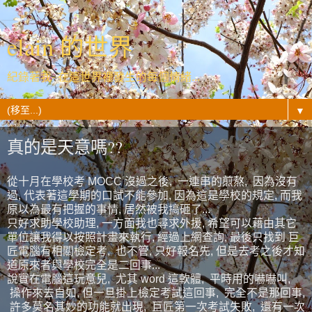
elain 的世界
紀錄著我- 在這世界裡發生的每個情緒...
▼
真的是天意嗎??
從十月在學校考 MOCC 沒過之後, 一連串的煎熬, 因為沒有
過, 代表著這學期的口試不能參加, 因為這是學校的規定, 而我
原以為最有把握的事情, 居然被我搞砸了...
只好求助學校助理, 一方面我也尋求外援, 希望可以藉由其它
單位讓我得以按照計畫來執行, 經過上網查詢, 最後只找到 巨
匠電腦有相關檢定考, 也不管, 只好報名先, 但是去考之後才知
道原來者與學校完全是二回事...
說實在電腦這玩意兒, 尤其 word 這軟體, 平時用的嚇嚇叫,
操作來去自如, 但一旦掛上檢定考試這回事, 完全不是那回事,
許多莫名其妙的功能就出現, 巨匠第一次考試失敗, 還有一次