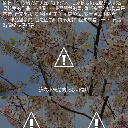
週日下午依約到高美館, 還不少人, 看來慕夏仍是屬於大家容
易接受的作品, 一邊看, 一邊翻閱我的書, 重新複習的感覺真是
不錯, 看完出來, 發覺隔壁正在展 陳澄波, 我晃進去稍微看一
下, 作品蠻多的, 但是因為時間不允許, 我匆匆看了一下, 再找
時間過來仔細看....
這次小米給的紀念明信片