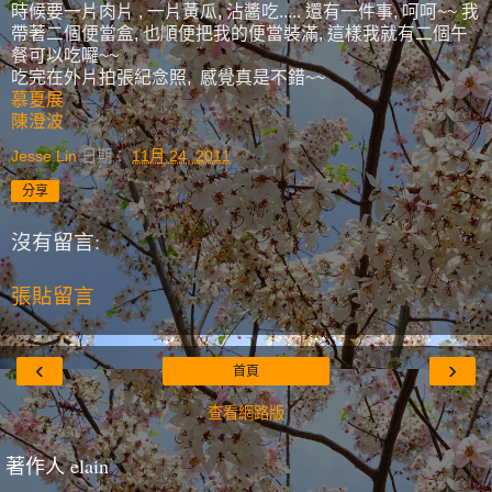
時候要一片肉片 , 一片黃瓜, 沾醬吃..... 還有一件事, 呵呵~~ 我
帶著二個便當盒, 也順便把我的便當裝滿, 這樣我就有二個午
餐可以吃囉~~
吃完在外片拍張紀念照, 感覺真是不錯~~
慕夏展
陳澄波
Jesse Lin
日期：
11月 24, 2011
分享
沒有留言:
張貼留言
‹
›
首頁
查看網路版
著作人 elain