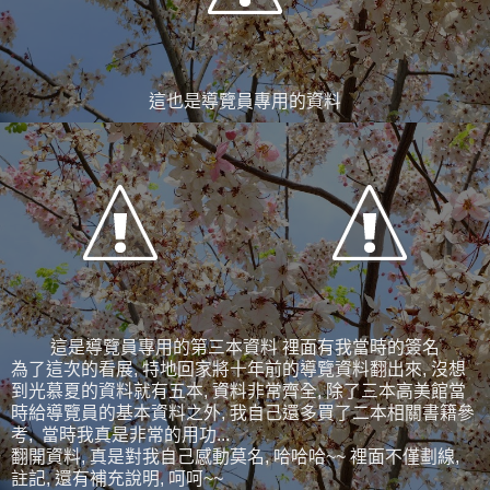
這也是導覽員專用的資料
這是導覽員專用的第三本資料 裡面有我當時的簽名
為了這次的看展, 特地回家將十年前的導覽資料翻出來, 沒想
到光慕夏的資料就有五本, 資料非常齊全, 除了三本高美館當
時給導覽員的基本資料之外, 我自己還多買了二本相關書籍參
考, 當時我真是非常的用功...
翻開資料, 真是對我自己感動莫名, 哈哈哈~~ 裡面不僅劃線,
註記, 還有補充說明, 呵呵~~