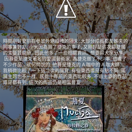
時間剛好安排在參加外甥婚禮的隔天, 大部分成員都是姊夫的
同事兼好友, 小米因為買了捷克的車子, 又剛好是這次慕夏展
的主要贊助商, 因此他多了一些相關資訊, 想要與大家分享,
因慕夏是捷克著名的愛國藝術家, 為捷克做了不少事, 也畫了
不少作品... 就何師說的, 他算是捷克的 A 咖中的 A 咖大師....
我稍微比較了一下這二次的展覽, 有些東西還是有點不同, 策
展主題也不一樣, 感覺十年前的東西比較多, 不過主要的作品
還是都有到, 這次的作品仍是相當豐富...