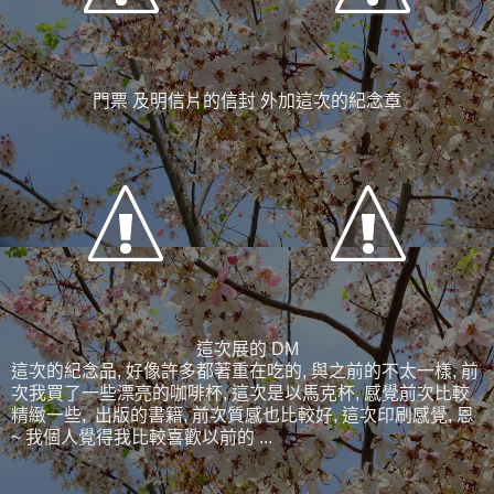
門票 及明信片的信封 外加這次的紀念章
這次展的 DM
這次的紀念品, 好像許多都著重在吃的, 與之前的不太一樣, 前
次我買了一些漂亮的咖啡杯, 這次是以馬克杯, 感覺前次比較
精緻一些, 出版的書籍, 前次質感也比較好, 這次印刷感覺, 恩
~ 我個人覺得我比較喜歡以前的 ...