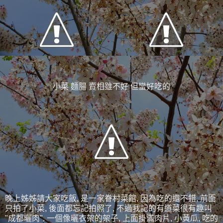
小菜 麵腸 賣相雖不好 但蠻好吃的
晚上姊姊請大家吃飯, 是一家眷村菜館, 因為吃的還不錯, 前面
只拍了小菜, 後面都忘記拍照了, 不過我記的有道菜很有趣叫
"成都曬肉", 一個像曬衣架的架子, 上面掛滿肉片, 小黃瓜, 吃的