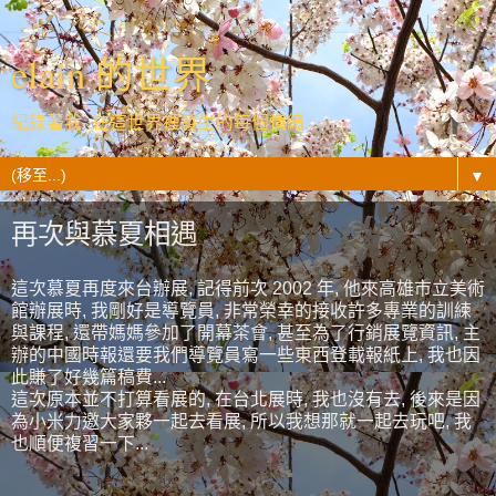
elain 的世界
紀錄著我- 在這世界裡發生的每個情緒...
▼
再次與慕夏相遇
這次慕夏再度來台辦展, 記得前次 2002 年, 他來高雄市立美術
館辦展時, 我剛好是導覽員, 非常榮幸的接收許多專業的訓練
與課程, 還帶媽媽參加了開幕茶會, 甚至為了行銷展覽資訊, 主
辦的中國時報還要我們導覽員寫一些東西登載報紙上, 我也因
此賺了好幾篇稿費...
這次原本並不打算看展的, 在台北展時, 我也沒有去, 後來是因
為小米力邀大家夥一起去看展, 所以我想那就一起去玩吧, 我
也順便複習一下...