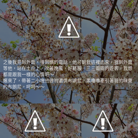
之後我晃到外面，接到嬪的電話，他可朝我這裡而來，我到外面
等他，站在土丘上，吹著晚風，好舒服，三三兩兩的遊客，我想
都是跟我一樣的心情吧～
嬪來了，帶著二小塊他做的濃情布朗尼，黑嚕嚕牽引著我的味覺
的布朗尼，呵呵～～