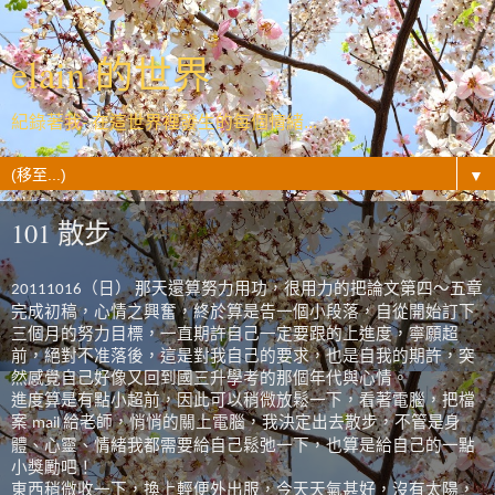
elain 的世界
紀錄著我- 在這世界裡發生的每個情緒...
▼
101 散步
（日）
那天還算努力用功，很用力的把論文第四～五章
20111016
完成初稿，心情之興奮，終於算是告一個小段落，自從開始訂下
三個月的努力目標，一直期許自己一定要跟的上進度，寧願超
前，絕對不准落後，這是對我自己的要求，也是自我的期許，突
然感覺自己好像又回到國三升學考的那個年代與心情。
進度算是有點小超前，因此可以稍微放鬆一下，看著電腦，把檔
案
給老師，悄悄的關上電腦，我決定出去散步，不管是身
mail
體、心靈、情緒我都需要給自己鬆弛一下，也算是給自己的一點
小獎勵吧！
東西稍微收一下，換上輕便外出服，今天天氣甚好，沒有太陽，