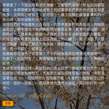
帶嬪看了一下我剛剛看見的景象，之後我們繼續往新光百貨戰區
前進，本想帶嬪去看華納威秀之前因賽德克巴萊所作的電影場景
佈置，沒想到已經拆了，好可惜，一路上與嬪討論著看賽片的一
些心得，與所感動的地方。
慢慢我們逐漸脫離新光百貨區，往忠孝東路的巷弄而去，與嬪說
著就在小巷子裡找今晚的美食吧～隨意走著，看見一條街道，頂
熱鬧的，二旁許多小餐廳，不過也見到許多沒有營業的小攤販，
可見這裡平時應該是為上班族而開立的，轉了一圈，決定了一間
越式餐廳，我點了越式牛肉米線，味道清甜爽口，牛肉片很新
鮮，恩～不錯！！很飽足。
我跟嬪都很滿意也很驚豔，下次有機會再到這裡來覓美食吧～
吃飽了，也該回家了，再慢慢散步回去，也順便消化一下剛剛的
肚子。
我總是很喜歡這樣，用放鬆的心情去散步，慢慢看著台北市，這
個總是行色匆匆的地方，尤其是信義區這樣繁華的地點，來時我
望著台北
，回程時他在我背後守著，午後的一個放鬆自己的
101
時間，很好～很開心～還有嬪做的濃情布朗尼，真的好好吃～呵
呵～
Jesse Lin
日期：
10月 26, 2011
分享