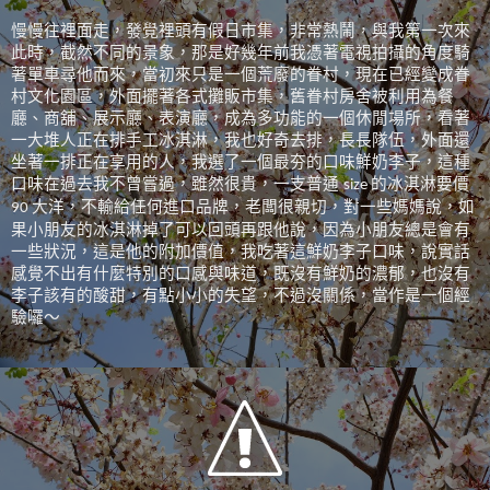
慢慢往裡面走，發覺裡頭有假日市集，非常熱鬧，與我第一次來
此時，截然不同的景象，那是好幾年前我憑著電視拍攝的角度騎
著單車尋他而來，當初來只是一個荒廢的眷村，現在已經變成眷
村文化園區，外面擺著各式攤販市集，舊眷村房舍被利用為餐
廳、商舖、展示廳、表演廳，成為多功能的一個休閒場所，看著
一大堆人正在排手工冰淇淋，我也好奇去排，長長隊伍，外面還
坐著一排正在享用的人，我選了一個最夯的口味鮮奶李子，這種
口味在過去我不曾嘗過，雖然很貴，一支普通
的冰淇淋要價
size
大洋，不輸給任何進口品牌，老闆很親切，對一些媽媽說，如
90
果小朋友的冰淇淋掉了可以回頭再跟他說，因為小朋友總是會有
一些狀況，這是他的附加價值，我吃著這鮮奶李子口味，說實話
感覺不出有什麼特別的口感與味道，既沒有鮮奶的濃郁，也沒有
李子該有的酸甜，有點小小的失望，不過沒關係，當作是一個經
驗囉～