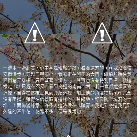
一邊走一邊亂看，心中甚是輕鬆閒散，看著遠方的
我沿著信
101
安街漫步，穿越三興國小，看著正在施工的大門，繼續前進往吳
興街巷弄穿梭，只是望著一個方向，其實也沒有特別目標，就這
樣走
已近在咫尺，看到旁邊的南南四村，我一直都還蠻喜歡
101
這裡，自從在電視上見到介紹這裡，加上他的角度拍攝
完全
101
沒有阻擋，難得在信義區有這樣的一片綠地，好像防空坑洞的土
堆，上面佈滿綠意，許多人這時候在此踏青，我走到旁邊我見到
久違的牽牛花，花雖不多，但是很親切。