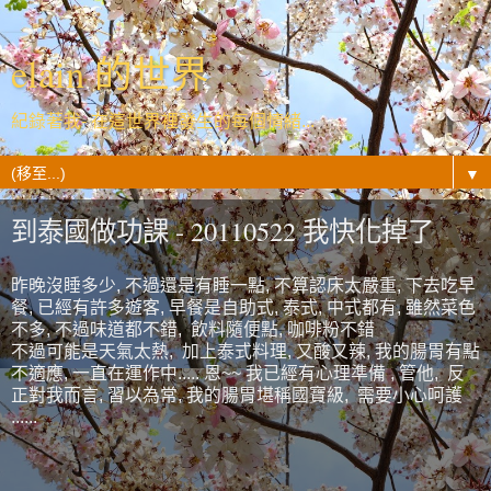
elain 的世界
紀錄著我- 在這世界裡發生的每個情緒...
▼
到泰國做功課 - 20110522 我快化掉了
昨晚沒睡多少, 不過還是有睡一點, 不算認床太嚴重, 下去吃早
餐, 已經有許多遊客, 早餐是自助式, 泰式, 中式都有, 雖然菜色
不多, 不過味道都不錯, 飲料隨便點, 咖啡粉不錯
不過可能是天氣太熱, 加上泰式料理, 又酸又辣, 我的腸胃有點
不適應, 一直在運作中..... 恩~~ 我已經有心理準備 , 管他, 反
正對我而言, 習以為常, 我的腸胃堪稱國寶級, 需要小心呵護
......