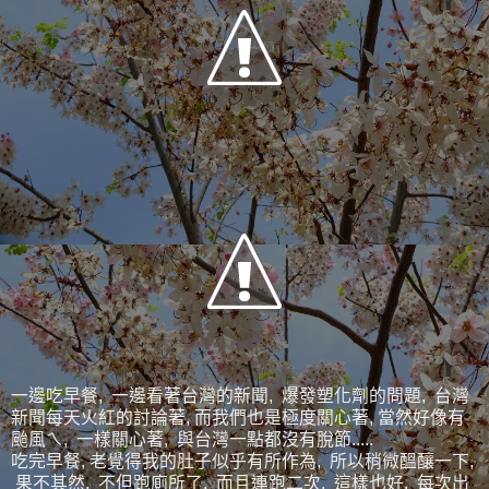
一邊吃早餐, 一邊看著台灣的新聞, 爆發塑化劑的問題, 台灣
新聞每天火紅的討論著, 而我們也是極度關心著, 當然好像有
颱風ㄟ, 一樣關心著, 與台灣一點都沒有脫節.....
吃完早餐, 老覺得我的肚子似乎有所作為, 所以稍微醞釀一下,
果不其然, 不但跑廁所了, 而且連跑二次, 這樣也好, 每次出