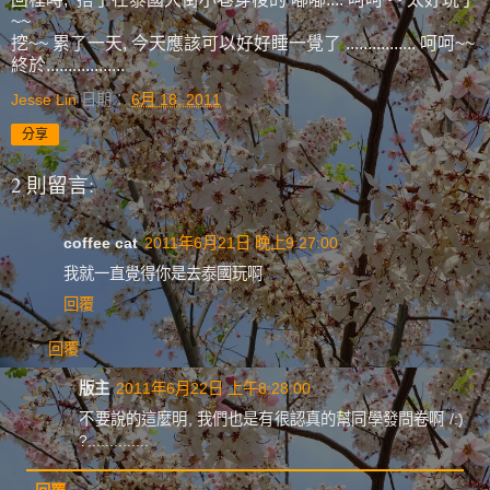
~~
挖~~ 累了一天, 今天應該可以好好睡一覺了 ................ 呵呵~~
終於..................
Jesse Lin
日期：
6月 18, 2011
分享
2 則留言:
coffee cat
2011年6月21日 晚上9:27:00
我就一直覺得你是去泰國玩啊
回覆
回覆
版主
2011年6月22日 上午8:28:00
不要說的這麼明, 我們也是有很認真的幫同學發問卷啊 /:)
?..............