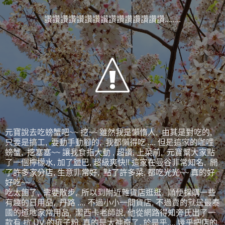
讚讚讚讚讚讚讚讚讚讚讚讚讚讚讚........
元寶說去吃螃蟹吧~~ 挖~~ 雖然我是懶惰人, 由其是對吃的,
只要是搞工, 要動手動腳的, 我都懶得吃 .... 但是這家的咖哩
螃蟹, 挖塞塞~~ 讓我食指大動 , 超讚, 上菜前, 元寶幫大家點
了一個檸檬水, 加了鹽巴, 超級爽快!! 這家在曼谷非常知名, 開
了許多家分店, 生意非常好, 點了許多菜, 都吃光光~~ 真的好
好吃~~
吃太飽了, 需要散步, 所以到附近雜貨店逛逛, 順便採購一些
有趣的日用品, 丹路 .... 不過小小一間貨店, 不過賣的就是最泰
國的道地家常用品, 潔西卡老師說, 他從網路得知旁氏出了一
款有 抗 UV 的痱子粉, 真的是太神奇了, 於是乎.... 幾乎把店的