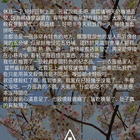
休息一下,只好回到上面, 元寶說逛街吧, 我提議明天到機場去
發, 因為候機室說實在, 有時候是很無聊在耗時間, 大家可能比
較有意願幫忙.... 就這樣..... 好吧 !! 今天就放假一天, 暢快去血
拼吧~~
洽都洽是一個非常有特色的地方, 嬪跟我說他的友人形容像台
灣的五分埔, 但是好幾倍的五分埔, 我終於見識到會讓人抓狂
的地方, 一個是 熱..熱....熱 ..... 我快被煮熟蒸發了, 再來是穿梭
在小巷弄中, 看著千奇百怪的東西, 非常有趣....
我也趁機買了一些較具泰國特色的紀念品, 一些衣服給家人,
當然最好的是, 元寶兄上場幫我講價錢, 會一些泰語比我們這
些只能用英文殺價就是不同低, 嘎擠郎卡好說啦~~
就這樣殺紅了眼, 逛到後來, 我實在已經幾乎沒電了...... 午餐
也沒吃, 一方面真的不餓, 天氣熱, 什麼都吃不下, 再來是根
本沒時間吃....
終於買到心滿意足了, 也殺價殺過癮了, 該吃晚餐了, 肚子真
的有點餓了......