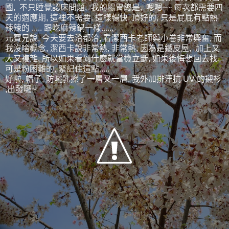
國, 不只睡覺認床問題, 我的腸胃總是, 嗯嗯~~ 每次都需要四
天的適應期, 這裡不需要, 這樣暢快, 頂好的, 只是屁屁有點熱
辣辣的 ..... 跟吃麻辣鍋一樣......
元寶兄說, 今天要去洽都洽, 看潔西卡老師與小卷非常興奮, 而
我沒啥概念, 潔西卡說非常熱, 非常熱, 因為是鐵皮屋, 加上又
大又複雜, 所以如果看到什麼就當機立斷, 如果後悔想回去找,
可是粉困難的, 緊記住這點.....
好啦, 帽子, 防曬乳擦了一層又一層, 我外加排汗抗 UV 的襯衫
,出發囉~