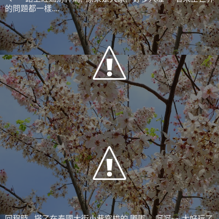
的問題都一樣....
回程時, 搭了在泰國大街小巷穿梭的 嘟嘟.... 呵呵~~ 太好玩了