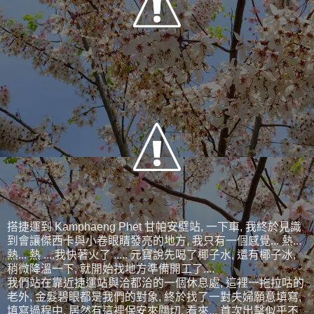
搭捷運到 Kamphaeng Phet 甘帕安壁站, 一下車, 我終於見識
到會讓傑西卡與小卷眼睛發亮的地方, 我只有一個感覺... 熱...
熱... 熱 ....我快著火了 ..... 元寶說先喝了椰子水, 還有椰子冰,
稍微降溫一下, 就開始找地方準備開工了....
我們站在靠近捷運站與洽都洽的一個休息處, 這裡一拖拉咕的
老外, 金髮碧眼都是我們的對象, 終於找了一對夫婦願意填寫,
填寫過程中, 居然有這裡保安來關切, 看來... 首次出擊似乎不