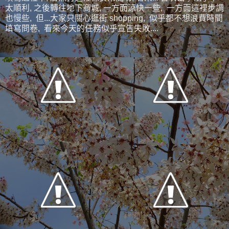
太順利, 之後轉往地下商城, 一方面涼快一些, 一方面這裡步調
也慢些, 但...大家只關心逛街 shopping, 似乎都不想浪費時間
填寫問卷, 看來今天的任務似乎宣告失敗....