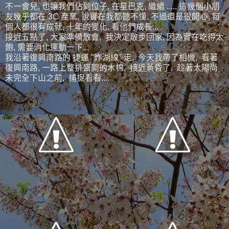
不一會兒, 也讓我們佔到位子, 在星巴克, 繼續 ..... 這幾個小朋
友幾乎都在 3C 產業, 說實在我都聽不懂, 不過還是很開心, 每
個人都很有成就, 十年的變化, 看他們成長...
接近五點了, 大家準備散會, 我決定散步回家, 因為實在吃得太
飽, 需要消化運動一下...
我沿著復興南路的 捷運 "炸湖線" 走, 今天我帶了相機, 看著
復興南路, 一路上整排盛開的木棉, 接近黃昏了, 趁著太陽尚
未完全下山之前, 捕捉看看....