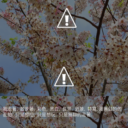
我走著, 散步著, 彩色, 黑白, 長景, 近景, 特寫, 漫無目的的
亂拍, 只是想拍, 只是想玩, 只是無聊的走著...