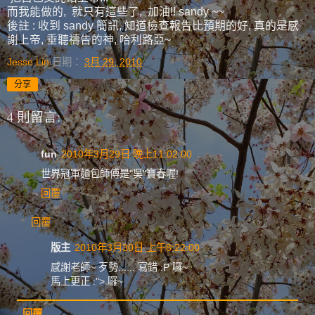
而我能做的, 就只有這些了, 加油!! sandy ~~
後註 : 收到 sandy 簡訊, 知道檢查報告比預期的好, 真的是感
謝上帝, 垂聽禱告的神, 哈利路亞~
Jesse Lin
日期：
3月 29, 2010
分享
4 則留言:
fun
2010年3月29日 晚上11:02:00
世界冠軍麵包師傅是"吳"寶春喔!
回覆
回覆
版主
2010年3月30日 上午8:22:00
感謝老師~ 歹勢...... 寫錯 :P 囉~
馬上更正 :"> 囉~
回覆