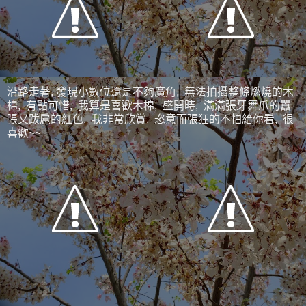
沿路走著, 發現小數位還是不夠廣角, 無法拍攝整條燃燒的木
棉, 有點可惜, 我算是喜歡木棉, 盛開時, 滿滿張牙舞爪的囂
張又跋扈的紅色, 我非常欣賞, 恣意而張狂的不怕給你看, 很
喜歡~~