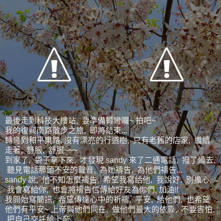
最後走到科技大樓站, 要準備轉彎囉~ 拍吧~
我的復興南路散步之旅, 即將結束...
轉彎到和平東路, 沒有漂亮的行道樹, 只有老舊的店家, 繼續
走著, 舒服, 舒服~~~
到家了, 袋子拿下來, 才發現 sandy 來了二通電話, 撥了過去,
聽見電話那頭不安的聲音, 為她禱告, 為他們禱告...
sandy 說, 他不知怎麼禱告, 希望我寫給他, 我說好, 別擔心,
我會寫給你, 也會將禱告信傳給好友為你們, 加油!!
我開始寫簡訊, 希望傳達心中的祈禱, 平安, 給他們, 也希望
他們有平安~ 上帝與他們同在, 做他們最大的依靠, 不要害怕,
把自己交託給上帝...