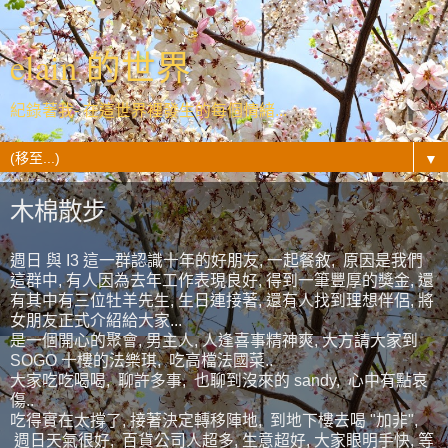
elain 的世界
紀錄著我- 在這世界裡發生的每個情緒...
▼
木棉散步
週日 與 I3 這一群認識十年的好朋友, 一起餐敘, 原因是我們
這群中, 有人因為去年工作表現良好, 得到一筆豐厚的獎金, 還
有其中有三位牡羊先生, 生日連接著, 還有人找到理想伴侶, 將
女朋友正式介紹給大家...
是一個開心的聚會, 男主人, 人逢喜事精神爽, 大方請大家到
SOGO 十樓的法樂琪, 吃高檔法國菜..
大家吃吃喝喝, 聊許多事, 也聊到沒來的 sandy, 心中有點哀
傷..
吃得實在太撐了, 接著決定轉移陣地, 到地下樓去喝 "加非",
週日天氣很好, 百貨公司人超多, 生意超好, 大家眼明手快, 等