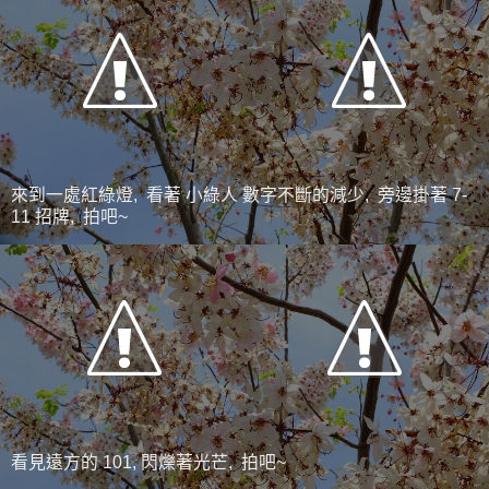
來到一處紅綠燈, 看著 小綠人 數字不斷的減少, 旁邊掛著 7-
11 招牌, 拍吧~
看見遠方的 101, 閃爍著光芒, 拍吧~