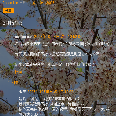
Jesse Lin
日期：
10月 04, 2008
分享
2 則留言:
coffee cat
2008年10月4日 晚上10:52:00
看著兩位小弟弟很恐懼的表情 :-? 想必是怪阿姨嚇到了吧 :))
你們運氣真的很不錯 ;) 最起碼颱風是到最後才來的喔 ;;)
能坐火車走完台灣一圈真的是一個很難得的體驗 :)
回覆
回覆
版主
2008年10月5日 晚上7:12:00
哈哈~~ 亂講~~ 阿姨和善客氣的很 :> 呢~~~
我們運氣確實不錯, 感謝上帝一路看護 ~~
終於寫完這躺旅程, 寫的過程, 我好像又再回味一次, 這
段的點滴 :D ~~~