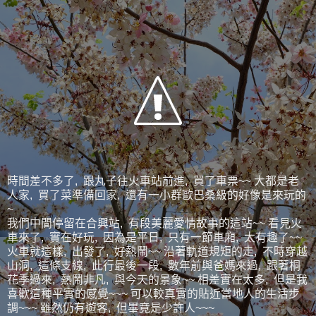
時間差不多了, 跟丸子往火車站前進, 買了車票~~ 大都是老
人家, 買了菜準備回家, 還有一小群歐巴桑級的好像是來玩的
~
我們中間停留在合興站, 有段美麗愛情故事的這站~~ 看見火
車來了, 實在好玩, 因為是平日, 只有一節車廂, 太有趣了~~
火車就這樣, 出發了, 好熱鬧~~ 沿著軌道規矩的走, 不時穿越
山洞, 這條支線, 此行最後一段, 數年前與爸媽來過, 跟著桐
花季過來, 熱鬧非凡, 與今天的景象~~ 相差實在太多, 但是我
喜歡這種平實的感覺~~~ 可以較真實的貼近當地人的生活步
調~~~ 雖然仍有遊客, 但畢竟是少許人~~~