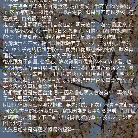
並沒有什麼大風大雨, 平靜的很~~~
非常有特色且知名的內灣戲院, 現在變成非常商業化的餐廳,
雖然標榜可以一邊用餐, 一邊看電影, 但是卻不可以參觀, 這
種感受, 真的很不舒服 ～
走在街上也明顯感受到店家在說, 明天放假了啦~~ 颱風來了,
什麼都不必做了, 一個假日又泡湯了, 可憐~~ 我也在想園區
的假日也是如此~~~觀光產業最怕天氣壞~~ 靠天吃飯~~
內灣說實在不大, 轉個二圈就轉完了 ~~~ 丸子的朋友非常熱
心, 讓丸子電話接到手軟~~~ 而我自從那通姊的電話, 就沒再
理我~~~ 哈哈哈~~~ 看來丸子做人比較成功~~~
後來跟丸子商量, 也擔心, 這次颱風好像真的不可以小看, 也
擔心隔天沒有車可以回到台北, 這樣我們的環台鐵路之旅, 會
留下空缺~~~ 去看了一下回程的火車, 也順便打聽一下明天火
車班次的狀況, 站長說目前尚未接獲指示是否火車會停開, 但
是今天的火車仍會照常開~~
想想我們還是先回台北吧~~ 因為擔心明天會沒有車, 再來丸
子一定要回到高雄, 星期一要上班 ~~~
回到民宿跟阿公阿嬤說抱歉, 要先退房, 下次有機會再來此玩,
阿公很古意的要退我訂金, 我說因為是我主動要退房, 而且我
是臨時的, 請他收下訂金 ~ 也謝謝阿嬤的傘~~ 我跟丸子決定
回台北了~~~
天氣看起來是有逐漸轉壞的趨勢~~~