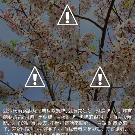
就這樣沿路跟丸子看見啥想吃, 就買來試試 , 沿路吃了.... 炸杏
鮑菇, 客家菜包, 黑糖糕, 這樣亂吃, 也吃的很飽~~~ 而這段時
間, 丸子的同事, 朋友, 不斷打電話來關心, 一直說 颱風要來
了, 趕緊回家吧~~ 別待了~~ 而我看看天氣狀態, 其實還好,