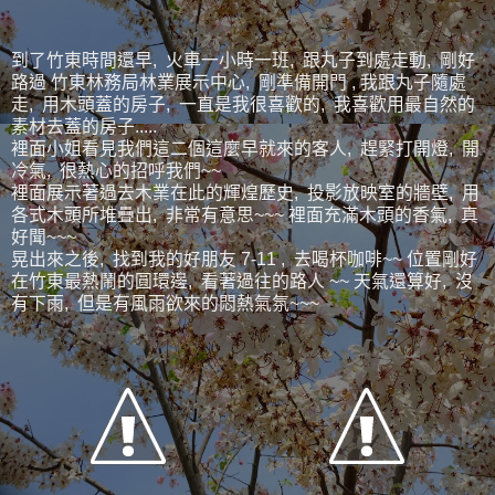
到了竹東時間還早, 火車一小時一班, 跟丸子到處走動, 剛好
路過 竹東林務局林業展示中心, 剛準備開門 , 我跟丸子隨處
走, 用木頭蓋的房子, 一直是我很喜歡的, 我喜歡用最自然的
素材去蓋的房子.....
裡面小姐看見我們這二個這麼早就來的客人, 趕緊打開燈, 開
冷氣, 很熱心的招呼我們~~
裡面展示著過去木業在此的輝煌歷史, 投影放映室的牆壁, 用
各式木頭所堆疊出, 非常有意思~~~ 裡面充滿木頭的香氣, 真
好聞~~~
晃出來之後, 找到我的好朋友 7-11 , 去喝杯咖啡~~ 位置剛好
在竹東最熱鬧的圓環邊, 看著過往的路人 ~~ 天氣還算好, 沒
有下雨, 但是有風雨欲來的悶熱氣氛~~~