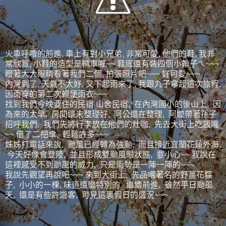
火車呼嚕的前進, 車上有對小兄弟, 非常可愛, 他們的鞋, 我非
常欣賞, 小鞋的造型是輛車喔~~ 鞋底還有裝四個小輪子ㄟ~~~
瞪著大大眼睛看著我們二個, 拍張照片吧~~~ 好可愛~~~
內灣到了, 天氣不太好, 又下起雨來了, 我跟丸子拿起這次旅程,
因雨穿的第二次輕便雨衣~~~
找到我們今晚要住的民宿 山舍民宿, 在內灣國小的後山上, 因
為來的太早, 房間還未整理好, 阿公還在整理, 阿嬤帶著孫子
招呼我們, 我們先將行李放在他們的灶咖, 先去大街上吃飯囉
~~ 借了二把傘, 輕鬆許多~~~
姊姊打電話來說, 颱風已經轉為強颱, 而且接近宜蘭花蓮外海,
今天好像會登陸, 並且形成雙颱風眼狀態, 要小心~~ 我說在
這裡感受不到颱風的威力, 只是雨勢是一陣一陣的~~~
我說先觀望再說吧~~~ 來到大街上, 先品嚐著名的野薑花粽
子, 小小的一棵, 味道還蠻特別的, 繼續前進, 雖然平日颱風
天, 還是有些許遊客, 可見這裏假日的盛況~~~