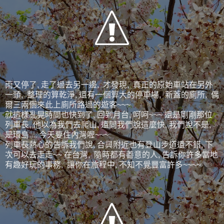
雨又停了, 走了過去另一邊, 才發現, 真正的原始車站在另外
一頭, 整理的算乾淨, 還有一個算大的停車場, 新蓋的廁所, 偶
爾三兩個來此上廁所路過的遊客~~~
就這樣亂晃時間也快到了, 回到月台, 呵呵~~~ 還是剛剛那位
列車長, 他以為我們去爬山, 還問我們說這麼快, 我們說不是,
是環島.... 今天要住內灣喔~~~
列車長熱心的告訴我們說, 合興附近也有登山步道還不錯, 下
次可以去走走~~ 在台灣, 隨時都有善意的人, 告訴你許多當地
有趣好玩的事務, 讓你在旅程中, 不知不覺豐富許多~~~~