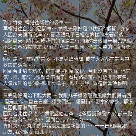
到了竹東, 轉搭往新竹的公車 ~~
再轉搭往台北的區間車~~ 這幾天剛好是中秋節的假期, 許多
人因為天候而泡湯了~ 而我跟丸子已經在這樣的夾著前後二
個颱風天, 順利完成我們的環島之行, 雖然最後被辛樂克這個
不速之客給提前結束行程, 但是一個圈, 仍是完整的, 沒有空
白~~
回程路上, 旅客非常多, 不是尖峰時間, 或許大家都在趕著中
秋節的活動~~~
回到台北約五點多, 搭了捷運回到家裡, 台北沒有下雨, 但天
氣很陰, 應該很快就會下雨了, 看見路邊家裡附近非常有名,
人氣超旺的蔥油餅跟韭菜盒子, 跟丸子說, 買這個當晚餐吧
~~~
買完剛好開始下起大雨~~ 我跟丸子說雖然颱風讓我們提前回,
但是上帝一直在看護, 讓我們這二個堅持不帶傘的傢伙, 都沒
有因此而淋到雨~~~
回到台北住處, 打了通電話給老爸, 老爸還說颱風?? 南部一點
事都沒有ㄟ~~ ㄛ~~ 回到台北了~~~ 好~~~
真好笑~~~ 丸子的電話還是繼續粉熱的~~~ 一一告知關心的
朋友, 我們回到台北了~~