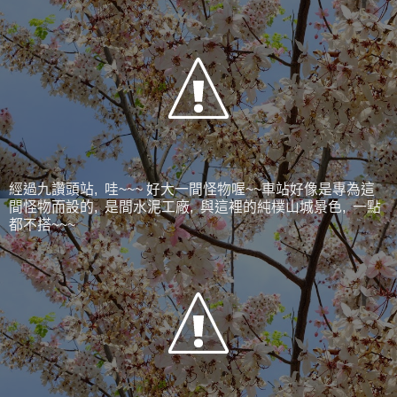
經過九讚頭站, 哇~~~ 好大一間怪物喔~~車站好像是專為這
間怪物而設的, 是間水泥工廠, 與這裡的純樸山城景色, 一點
都不搭~~~