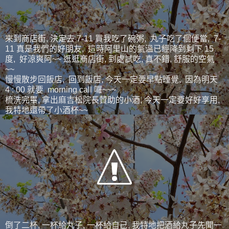
來到商店街, 決定去 7-11 買我吃了碗粥, 丸子吃了個便當, 7-
11 真是我們的好朋友, 這時阿里山的氣溫已經降到剩下 15
度, 好涼爽阿~~ 逛逛商店街, 到處試吃, 真不錯, 舒服的空氣
~~
慢慢散步回飯店, 回到飯店, 今天一定要早點睡覺, 因為明天
4 : 00 就要 morning call 囉~~~
梳洗完畢, 拿出麻吉松院長贊助的小酒, 今天一定要好好享用,
我特地還帶了小酒杯~~
倒了二杯, 一杯給丸子, 一杯給自己, 我特地把酒給丸子先聞一