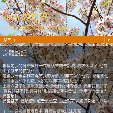
elain 的世界
紀錄著我- 在這世界裡發生的每個情緒...
▼
身體說話
數年前我的身體曾經一次很慎重的告訴我, 我該休息了, 他提
出了嚴重的抗議~~~
爾後我一直都非常尊重我的身體, 也非常善待他們, 總希望他
們能跟我和平相處, 大家可以非常和諧共生~~~
上週六當了朋友親友團, 參加他們公司的健檢, 去年就參加了,
覺得非常不錯, 非常仔細, 價錢也非常合理, 今年他們更擴大
檢查項目.....
檢查當天, 幾項使用超音波檢查, 馬上就可以知道身體的狀況
......
ㄚ~~~ 這次檢查過程中, 身體告訴我該注意囉~~~