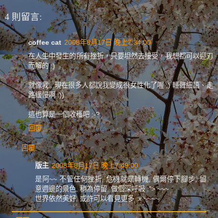
4 則留言:
coffee cat
2008年8月17日 晚上7:34:00
在人生中發生的所有挫折，只要坦然去接受，我想都可以迎刃
而解的 :)
就像我...現在很多人都說我變成很女性化了喔 ;) 輕聲細語、走
路緩慢啊 :))
這也算是一個收穫吧 :-?
回覆
回覆
版主
2008年8月17日 晚上7:49:00
是阿~~ 不管任何挫折, 危機就是轉機, 偶爾停下腳步, 留
意週邊的景色, 稍為停留, 做個深呼吸 :"> ~~~
世界依然美好, 或許可以看見更多 :x ~~~~