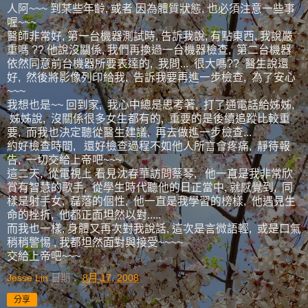
人阿~~~ 到某些年齡, 或者 因為體質狀態, 也必須注意一些事
喔~~~
醫師非常好, 第一台機器測試時, 告訴我說, 有點東西, 我說嚴
重嗎 ?? 他說沒關係, 我們再換過一台機器檢查, 第二台機器
依然同意前台機器所要表達的, 我問... 很大嗎?? 醫生說還
好, 然後將影像列印給我, 告訴我要再進一步檢查, 為了安心
~~~
我想也是~~ 回到家, 我心中總是思考著, 打了通電話給姊姊,
姊姊說, 沒關係很多女生都有的, 重要的是後續追蹤比較重
要, 而我也決定聽從醫生建議, 再去做進一步檢查...
約好檢查時間, 還好檢查過程不如他人所言會疼痛, 靜待報
告, 一切交給上帝吧~~~
這二天, 從電視上 看見沈春華訪問蔡琴, 他一直是我非常欣
賞有智慧的歌手, 從學生時代聽他的日正當中, 就感覺到, 同
樣是射手女, 磊落的個性, 他一直是我學習的榜樣, 他遇見生
命的挫折, 他都正面坦然以對.....
而我也一樣, 身體又再次對我說話, 這次是言微語輕, 或是口氣
稍稍警惕 , 我都坦然面對與接受~~~~
交給上帝吧~~~
Jesse Lin
日期：
8月 17, 2008
分享