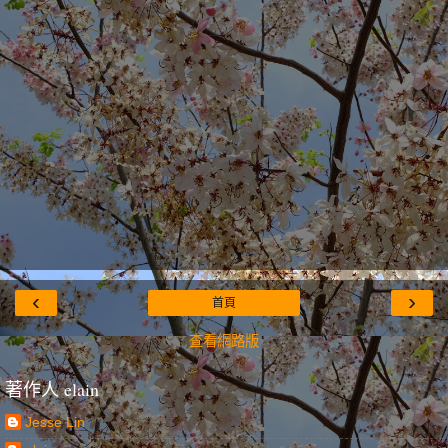
‹
›
首頁
查看網路版
著作人 elain
Jesse Lin