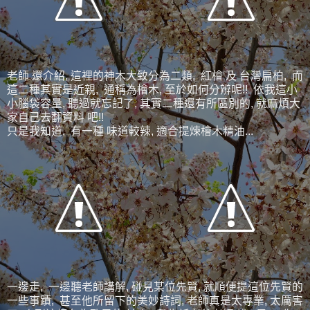
老師 還介紹, 這裡的神木大致分為二類, 紅檜 及 台灣扁柏, 而
這二種其實是近親, 通稱為檜木, 至於如何分辨呢!! 依我這小
小腦袋容量, 聽過就忘記了, 其實二種還有所區別的, 就麻煩大
家自己去翻資料 吧!!
只是我知道, 有一種 味道較辣, 適合提煉檜木精油...
一邊走, 一邊聽老師講解, 碰見某位先賢, 就順便提這位先賢的
一些事蹟, 甚至他所留下的美妙詩詞, 老師真是太專業, 太厲害