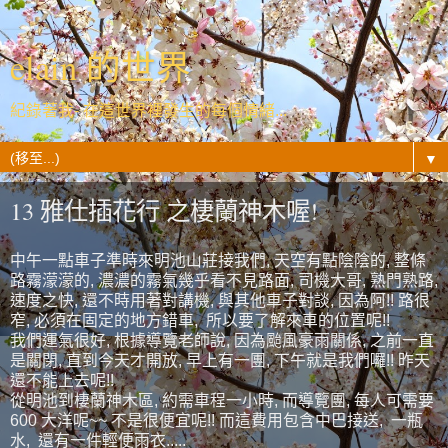
elain 的世界
紀錄著我- 在這世界裡發生的每個情緒...
▼
13 雅仕插花行 之棲蘭神木喔!
中午一點車子準時來明池山莊接我們, 天空有點陰陰的, 整條
路霧濛濛的, 濃濃的霧氣幾乎看不見路面, 司機大哥, 熟門熟路,
速度之快, 還不時用著對講機, 與其他車子對談, 因為阿!! 路很
窄, 必須在固定的地方錯車, 所以要了解來車的位置呢!!
我們運氣很好, 根據導覽老師說, 因為颱風豪雨關係, 之前一直
是關閉, 直到今天才開放, 早上有一團, 下午就是我們囉!! 昨天
還不能上去呢!!
從明池到棲蘭神木區, 約需車程一小時, 而導覽團, 每人可需要
600 大洋呢~~ 不是很便宜呢!! 而這費用包含中巴接送, 一瓶
水, 還有一件輕便雨衣.....