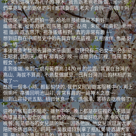
了, 來到這棵名為孔子的 神木, 我告訴老爸老媽 說, 黑~~ 你
們畢竟是老師退休的阿!! 應該要跟孔老夫子合照一張囉! !! 呵
呵~~
我也來一張, 也自拍一張, 哈哈!!! 技術還是不夠好!!!
繼續走著, 從陶淵明, 司馬遷, 華陀, 岳飛 , 朱熹, 楊貴妃, 元世
祖 還與 成吉思汗, 祖孫遙遙相對, 真的非常有趣 ~~
想到這群在中國歷史中的先賢齊聚在這裡, 互相做伴, 也是 好
事一樁...
事後我查考整個先賢神木平面圖, 發現只有三名女子, 分別是
王昭君, 武則天, 還有 楊貴妃, 唉~~ 沒想到在這裡, 還是 重男
輕女ㄚ~~~
走到後端, 來到一處有著標高 1470 m 的位置, 其實在台灣的
高山, 海拔不算高, 不過整個感受, 已有台灣高山的林相的氣
氛了~~
歷經一個多小時, 輕鬆愉快的, 我們又回到遊客服務中心, 再上
個廁所, 準備回明池山莊, 非常有趣的一趟神木之旅~~
回到山莊接近五點, 稍微休息一下, 洗個澡, 等待去吃晚餐了!
!
這裡的餐點還不錯吃, 雖然中午, 晚上都是在這裡吃, 不過菜
色還是有些變化的喔!! 他們的油飯, 還蠻好吃的, 而今天這頓
晚餐, 可是郭爸的女兒請的呦~~ 因為他說, 他女兒說感謝大家
陪她爸媽出來玩, 呵呵~~ 吳叔還特別拿了瓶紅葡萄酒請大家
喝, 是台灣公賣局出品的, 還不錯, 味道不澀, 蠻順口的, 大家