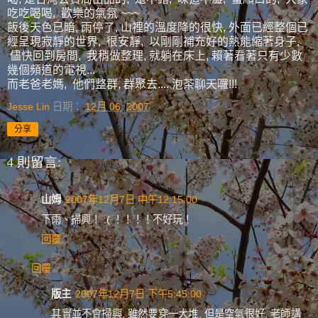
吃吃喝喝, 歡樂的氣氛 ~~~
飯後天色已暗, 雨停了, 山裡的溫度降的很快, 外面已經整個已
經呈現寂靜的世界, 很安靜, 以剛剛補充好的熱能縮著身子,
儘快回到房間, 我稍做整理, 就躺在床上, 賴著看著只有少數
幾個頻道的電視...
而老爸老媽, 他們整群, 群聚去.... 泡茶聊天囉!!!
Jesse Lin
日期：
12月 06, 2007
分享
4 則留言:
山姆
2007年12月7日 中午12:15:00
下雨、掃興！ :( ！！！！不好玩！
回覆
回覆
版主
2007年12月7日 下午5:45:00
其實並不會掃興, 雖然要穿一大堆, 但是空氣很好, 老師講