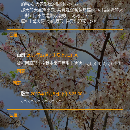
的精采, 大家都玩的很開心 :> ~~
那天的天氣穿雨衣, 其實是保暖多於擋雨, 可惜身邊的人
不對 (:| , 不然還蠻浪漫的.....呵呵 ;;) ~~~
厚!! 山姆大哥, 你的原形, 快要出現囉 :-O !!!
回覆
山姆
2007年12月7日 晚上9:11:00
被打回原形！還我本來面目啦！哈哈！ :)) :)) :)) :)) :)) ！！
回覆
回覆
版主
2007年12月8日 下午5:25:00
:-O :-O :-O :-O :-O :-O ............
回覆