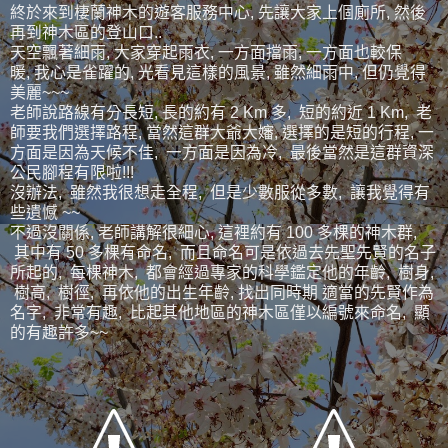
終於來到棲蘭神木的遊客服務中心, 先讓大家上個廁所, 然後
再到神木區的登山口..
天空飄著細雨, 大家穿起雨衣, 一方面擋雨, 一方面也較保
暖, 我心是雀躍的, 光看見這樣的風景, 雖然細雨中, 但仍覺得
美麗~~~
老師說路線有分長短, 長的約有 2 Km 多, 短的約近 1 Km, 老
師要我們選擇路程, 當然這群大爺大嬸, 選擇的是短的行程, 一
方面是因為天候不佳, 一方面是因為冷, 最後當然是這群資深
公民腳程有限啦!!!
沒辦法, 雖然我很想走全程, 但是少數服從多數, 讓我覺得有
些遺憾 ~~
不過沒關係, 老師講解很細心, 這裡約有 100 多棵的神木群,
其中有 50 多棵有命名, 而且命名可是依過去先聖先賢的名子
所起的, 每棵神木, 都會經過專家的科學鑑定他的年齡, 樹身,
樹高, 樹徑, 再依他的出生年齡, 找出同時期 適當的先賢作為
名字, 非常有趣, 比起其他地區的神木區僅以編號來命名, 顯
的有趣許多~~