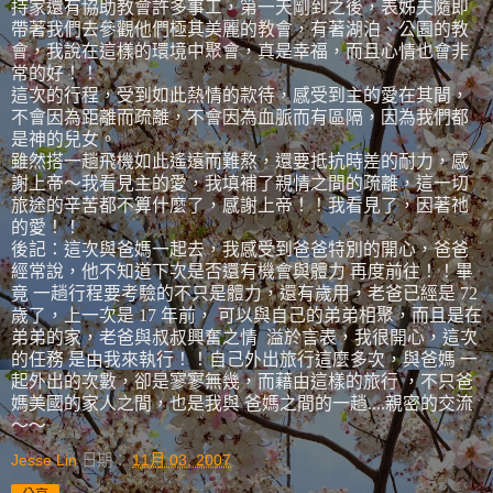
持家還有協助教會許多事工，第一天剛到之後，表姊夫隨即
帶著我們去參觀他們極其美麗的教會，有著湖泊、公園的教
會，我說在這樣的環境中聚會，真是幸福，而且心情也會非
常的好！！
這次的行程，受到如此熱情的款待，感受到主的愛在其間，
不會因為距離而疏離，不會因為血脈而有區隔，因為我們都
是神的兒女。
雖然搭一趟飛機如此遙遠而難熬，還要抵抗時差的耐力，感
謝上帝～我看見主的愛，我填補了親情之間的疏離，這一切
旅途的辛苦都不算什麼了，感謝上帝！！我看見了，因著祂
的愛！！
後記：這次與爸媽一起去，我感受到爸爸特別的開心，爸爸
經常說，他不知道下次是否還有機會與體力 再度前往！！畢
竟 一趟行程要考驗的不只是體力，還有歲用，老爸已經是 72
歲了，上一次是 17 年前， 可以與自己的弟弟相聚，而且是在
弟弟的家，老爸與叔叔興奮之情 溢於言表，我很開心，這次
的任務 是由我來執行！！自己外出旅行這麼多次，與爸媽 一
起外出的次數，卻是寥寥無幾，而藉由這樣的旅行 ，不只爸
媽美國的家人之間，也是我與 爸媽之間的一趟....親密的交流
～～
Jesse Lin
日期：
11月 03, 2007