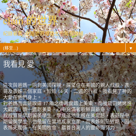
elain 的世界
紀錄著我- 在這世界裡發生的每個情緒...
▼
我看見 愛
這
次與爸媽一同到美國探親，探望住在美國的親人叔叔、表
哥及表姊三個家庭。短短 14 天，二週的行程，我看見了神的
大愛在他們身上。
對爸媽而言是暌違 17 年之後再度踏上美東，而我是劉姥姥進
大觀園，頭一遭到美東，心中充滿著新鮮與新奇。
叔叔算是早期留美學生，學成落地生根在美定居，表哥是中
期留美學生，也是留在當地成家立業，而表姊則是近期，因
表姊夫關係，在美國牧會，餵養台灣人的靈命而努力。