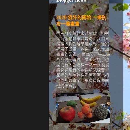
2020 疫外的開始-一邊防
疫一邊畫畫
從三月疫情越來越嚴峻，相對
美術館也越來越冷清，我們自
娛娛人也就越來越放鬆，從家
裡帶了蠟果、物件一起來增加
畫畫的元素。 而每天下午二點
的疫情記者會，看著電視手也
沒閒著，就這樣一點一滴慢慢
將身邊現有的物件拿來練習，
家裡的防疫物件看著看著也把
他們都入畫了，畢竟這段期間
他們陪著我...