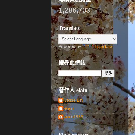
1,286,703
Translate
Powered by
Translate
搜尋此網誌
著作人 elain
Jesse Lin
elain
elain1965
Blogger news