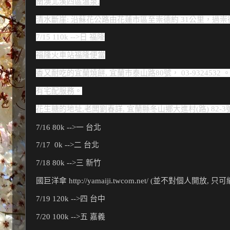
南澳北溪四區溫泉,
清水斷崖: 沿蘇花公路由花蓮市區至崇德約 31公里，過
7/15 110k -->日 福隆
福隆火車站福隆便當
香又耐吃的宜蘭燒餅, 宜蘭市泰山路80號， 03-9324532
有
宅配
服務。
花生糖的地址,老闆劉春詳, 宜蘭縣冬山鄉大進村(路) 82-3號
7/16 80k -->一 台北
7/17  0k -->二 台北
7/18 80k -->三 新竹
國巨洋傘 http://yamaiji.twcom.net/ (並不對個人開放, 只可
7/19 120k -->四 台中
7/20 100k -->五 嘉義