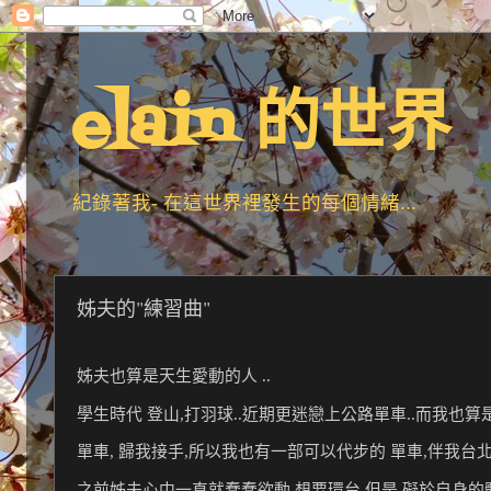
elain 的世界
紀錄著我- 在這世界裡發生的每個情緒...
姊夫的"練習曲"
姊夫也算是天生愛動的人 ..
學生時代 登山,打羽球..近期更迷戀上公路單車..而我也算
單車, 歸我接手,所以我也有一部可以代步的 單車,伴我台北闖
之前姊夫心中一直就蠢蠢欲動,想要環台,但是 礙於自身的