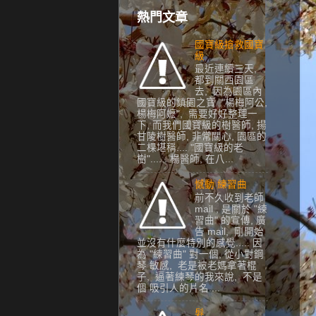
熱門文章
國寶級搶救國寶
級
最近連續三天,
都到關西園區
去, 因為園區內
國寶級的鎮園之寶 "楊梅阿公,
楊梅阿嬷", 需要好好整理一
下, 而我們國寶級的樹醫師, 揚
甘陵樹醫師, 非常關心, 園區的
二棵堪稱.... "國寶級的老
樹"...... 楊醫師, 在八...
憾動 練習曲
前不久收到老師
mail , 是關於 "練
習曲" 的宣傳, 廣
告 mail, 剛開始
並沒有什麼特別的感覺..... 因
為 "練習曲" 對一個, 從小對鋼
琴 敏感, 老是被老媽拿著棍
子, 逼著練琴的我來說, 不是
個 吸引人的片名....
髮