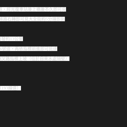
省道，經光復車站後上橋
後不久即可見
有條路右轉
即可見大全街約5分鐘即到
發約13公里
16號道，再依
指標前進即可抵達
側叉路指標上坡（位於
自來水處隔壁）
193線道）