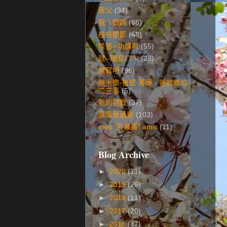
我父
(34)
我ㄟ頭路
(88)
枝枝節節
(68)
哇苦--功課啦
(55)
就--環島ㄇㄟ
(23)
就寫吧
(96)
無米樂-後壁 菁寮 - 爸故鄉的
二三事
(5)
新的挑戰
(37)
靡靡居酒屋
(103)
mes "ㄞ淑麗" amis
(11)
Blog Archive
►
2020
(11)
►
2019
(26)
►
2018
(11)
►
2017
(20)
►
2016
(47)