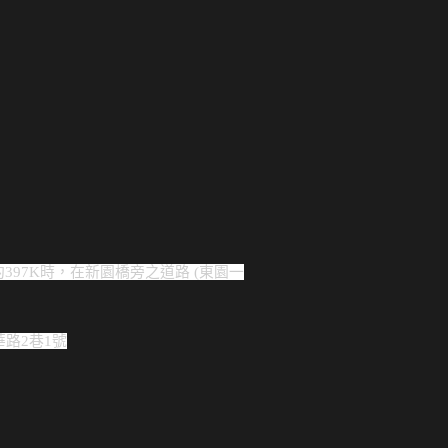
397K時，在新園橋旁
之道路 (東園一
華路2巷1號