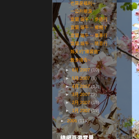
也算是福利~
一公升眼淚
宜蘭 端午 -- 步道行
宜蘭 端午 -- 鄉親ㄚ
宜蘭 端午 -- 單車行
宜蘭 端午 -- 隨意行
姊夫的"練習曲"
散步禱告~
►
6月 2007
(10)
►
5月 2007
(8)
►
4月 2007
(13)
►
3月 2007
(9)
►
2月 2007
(15)
►
1月 2007
(19)
►
2006
(118)
總網頁瀏覽量