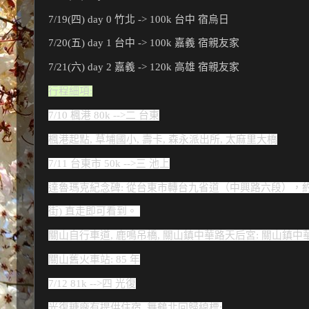
7/19(四) day 0 竹北 -> 100k 台中 宿烏日
7/20(五) day 1 台中 -> 100k 嘉義 宿親友家
7/21(六) day 2 嘉義 -> 120k 高雄 宿親友家
行程細項:
7/10 楓港 80k -->二 台東
楓港起點, 草埔國小, 壽卡, 森永派出所, 太麻里大橋
7/11 台東市 50k -->三 池上
達魯瑪克紀念碑: 從台東市轉台九省道（中興路六段），約
街) 直走即可看到。 
關山自行車道, 鹿鳴吊橋, 關山鎮中華路天后宮: 關山鎮中
關山舊火車站: 85 年
7/12 81k -->四 光復
光復糖廠有提供住宿, 舞鶴北回歸線標: