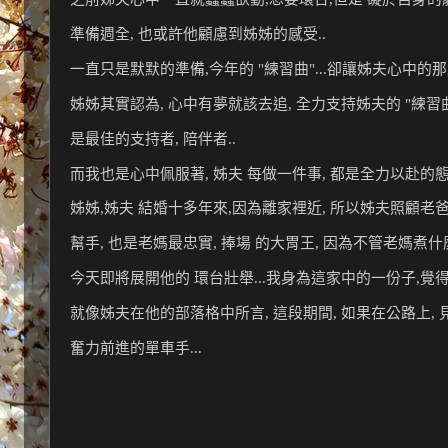
準備週全, 也或許他顧慮到姊姊的感受.. 
一直只是默默的準備,今年的 "練習曲"...卻讓姊夫心中的那
姊姊其實認為, 心中有夢就該去追, 全力支持姊夫的 "練習曲
是最佳的支持者, 陪伴者..
而我也是心中佩服著, 姊夫 每做一件事, 都是全力以赴的態度
姊姊,姊夫 結婚十多年來,因為離家裡近, 所以姊夫照顧老爸
幫手, 也是老媽最忠實, 捧場 的大胃王, 因為不管老媽煮什麼
今天即將展開他的 環台壯舉...我身為這家中的一份子,覺
就像姊夫在他的部落格中所言, 這段期間, 如果在公路上, 
奮力前進的單車手...