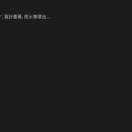
.
, 我計畫著, 搭火車
環台....