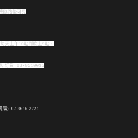
崇德隧路後可見
 。每天上午10點到晚上
9點，
, 訂貨
 03-9510015
網購) 
 02-8646-2724