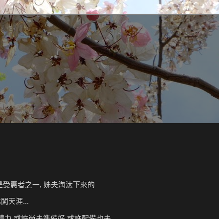
是受惠者之一, 姊夫
淘汰下來的
天涯...
體力,或許尚未準備好,
或許配備也未