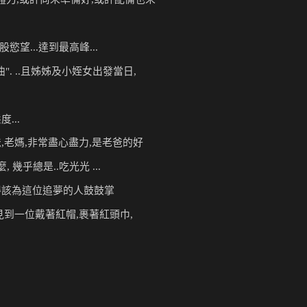
股慾望...達到最高
峰...
". ..且姊姊及小姪女
出發當日,
...
,老媽,非常盡心盡力,
是老爸的好
, 幾乎總是..吃
光光 ...  
得該為這位追夢的人
鼓鼓掌
見到一位戴著紅帽,
裹著紅頭巾,