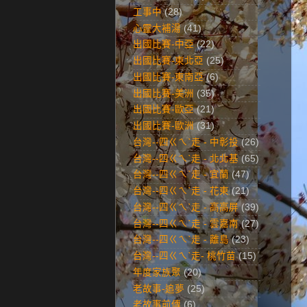
工事中
(28)
心靈大補湯
(41)
出國比賽-中亞
(22)
出國比賽-東北亞
(25)
出國比賽-東南亞
(6)
出國比賽-美洲
(35)
出國比賽-歐亞
(21)
出國比賽-歐洲
(31)
台灣--四ㄍㄟˋ走 - 中彰投
(26)
台灣--四ㄍㄟˋ走 - 北北基
(65)
台灣--四ㄍㄟˋ走 - 宜蘭
(47)
台灣--四ㄍㄟˋ走 - 花東
(21)
台灣--四ㄍㄟˋ走 - 高高屏
(39)
台灣--四ㄍㄟˋ走 - 雲嘉南
(27)
台灣--四ㄍㄟˋ走 - 離島
(23)
台灣--四ㄍㄟˋ走- 桃竹苗
(15)
年度家族聚
(20)
老故事-追夢
(25)
老故事前傳
(6)