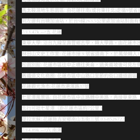
馬太鞍濕地生態園區: 由花蓮往南(或台東往北)走循9號
到左邊有台糖加油站，於台9線263.5公里處加油站對面
7/13 47k -->五 花蓮
東華大學: 沿台九線至壽豐鄉志學，轉大學路。由花蓮市出
林田山文史工作室: 花蓮市接 9 號省道南下，於萬榮轉入
松園別館: 花蓮市區往中正橋往美侖，過美崙坡後可見左
舊鐵道文化商圈: 花蓮市區中山路口至節約街口鐵道園區
花蓮觀光漁市:花蓮市港濱路37號
七星潭風景區: 自花連市區中正路轉中美路，再接華東路（
北行可抵七星潭（距花蓮市區約7公里 )
提拉米蘇: 花蓮縣吉安鄉南山五街三號 03-8526722
7/14 89k -->六 南澳