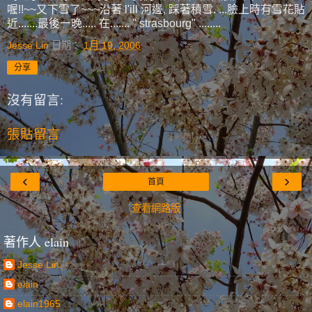
喔!!~~又下雪了~~~沿著 l'ill 河邊, 踩著積雪. ...臉上時有雪花貼
近.......最後一晚..... 在....... " strasbourg" ........
Jesse Lin
日期：
1月 19, 2006
分享
沒有留言:
張貼留言
‹
›
首頁
查看網路版
著作人 elain
Jesse Lin
elain
elain1965