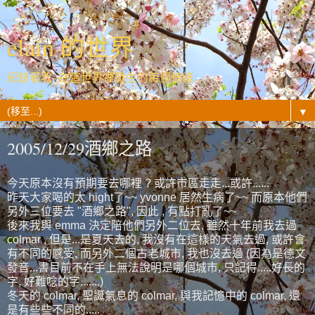
elain 的世界
紀錄著我- 在這世界裡發生的每個情緒...
▼
2005/12/29酒鄉之路
今天原本沒有預期要去哪裡 ? 或許市區走走...或許......
昨天大家喝的太 hight了~~ yvonne 居然生病了~~ 而原本他們
另外三位要去 "酒鄉之路", 因此 , 有點打亂了~~
後來我與 emma 決定陪他們另外二位去, 雖然十年前我去過
colmar , 但是...是夏天去的, 我沒有在這樣的天氣去過, 或許會
有不同的感受, 而另外二個古老城市, 我也沒去過 (因為是德文
發音...書目前不在手上無法說明是哪個城市, 只記得.....好長的
字, 好難唸的字.......)
冬天的 colmar, 聖誕氣息的 colmar, 與我記憶中的 colmar, 還
是有些些不同的.....