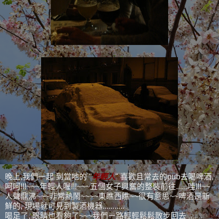
晚上,我們一起 到當地的 "
年輕人
" 喜歡且常去的pub去喝啤酒,
呵呵!!!~~~年輕人喔!!!~~~五個女子興奮的整裝前往......哇!!!~~
人聲鼎沸~~~非常熱鬧~~~~東瞧西瞧~~很有意思~~啤酒是新
鮮的, 現場就可見到製酒機器...........
喝足了, 眼睛也看夠了~~~我們ㄧ路輕輕鬆鬆散步回去 .......