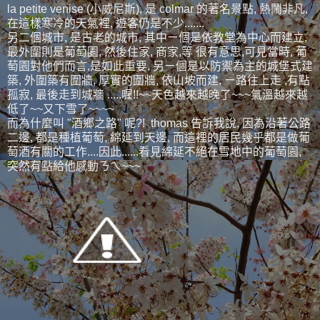
la petite venise (小威尼斯), 是 colmar 的著名景點, 熱鬧非凡,
在這樣寒冷的天氣裡, 遊客仍是不少.......
另二個城市, 是古老的城市, 其中ㄧ個是依教堂為中心而建立,
最外圍則是葡萄園, 然後住家, 商家,等 很有意思,可見當時, 葡
萄園對他們而言,是如此重要, 另ㄧ個是以防禦為主的城堡式建
築, 外圍築有圍牆, 厚實的圍牆, 依山坡而建, ㄧ路往上走 ,有點
孤寂, 最後走到城牆 .....喔!!~~天色越來越晚了~~~氣溫越來越
低了~~又下雪了~~~~
而為什麼叫 "酒鄉之路" 呢?! thomas 告訴我說, 因為沿著公路
二邊, 都是種植葡萄, 綿延到天邊, 而這裡的居民幾乎都是做葡
萄酒有關的工作....因此......看見綿延不絕在雪地中的葡萄園,
突然有點給他感動ㄋㄟ~~~